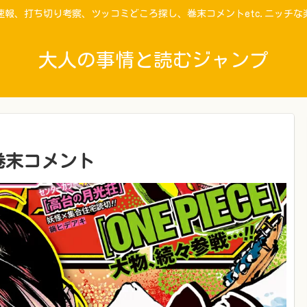
速報、打ち切り考察、ツッコミどころ探し、巻末コメントetc.ニッチな
大人の事情と読むジャンプ
の巻末コメント