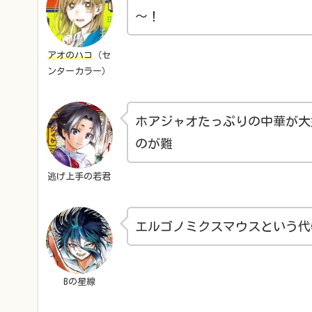
～！
アオのハコ
（セ
ンターカラー）
ホアジャオたっぷりの中華が大
のが難
逃げ上手の若君
エルゴノミクスマウスという代
Bの星線