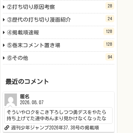
28
②打ち切り原因考察
24
③歴代の打ち切り漫画紹介
128
④掲載順速報
128
⑤巻末コメント置き場
94
⑥その他
最近のコメント
匿名
2026.08.07
そういやロクをこき下ろしつつ勇デスをやたら
持ち上げてた連中あんまり見かけなくなったな
週刊少年ジャンプ2026年37.38号の掲載順