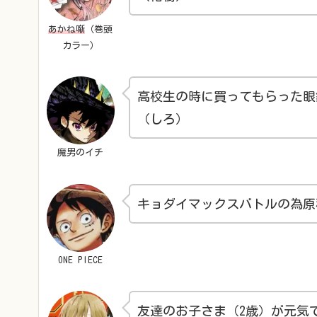
あかね噺
（巻頭
カラー）
高校生の時に買ってもらった眼
（しろ）
魔男のイチ
キョダイマックスバトルの為原
ONE PIECE
友達のお子さま（2歳）が元気