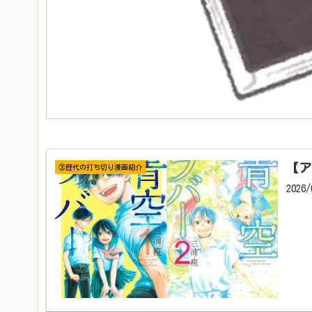
【ア
③歴代の打ち切り漫画紹介
202