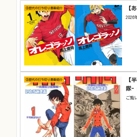
【あ
③歴代の打ち切り漫画紹介
202
【半
③歴代の打ち切り漫画紹介
隊-
ご覧