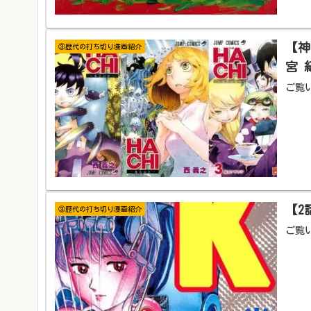
【神
③歴代の打ち切り漫画紹介
宮 
ご覧
【2
③歴代の打ち切り漫画紹介
ご覧