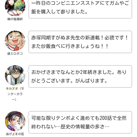
一昨日のコンビニエンスストアにてガムやご
飯を購入して参りました。
鵺の陰陽師
赤塚同期すがぬま先生の新連載！必読です！
また炒飯食べに行きましょうね！！
僕とロボコ
おかげさまでなんとか2年続きました。あり
がとうございます。がんばります。
キルアオ
（セ
ンターカラ
ー）
可能な限りテンポよく進めても200話で全然
終われない…歴史の情報量の多さ…
逃げ上手の若