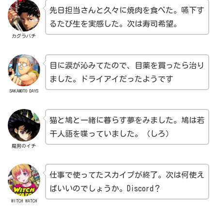
先日担当さんと久々に焼肉を食べた。嚥下す
るたび生を実感した。次は寿司希望。
カグラバチ
目に涙が沁みてたので、目薬を買ったら治り
ました。ドライアイだったようです
SAKAMOTO DAYS
猫と鳩と一緒に暮らす夢をみました。鳩は若
干人語を喋っていました。（しろ）
魔男のイチ
仕事で使ってたスカイプが終了。次は何使え
ばいいのでしょうか。Discord？
WITCH WATCH