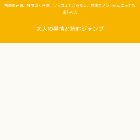
掲載順速報、打ち切り考察、ツッコミどころ探し、巻末コメントetc.ニッチな
楽しみ方
大人の事情と読むジャンプ