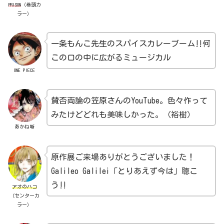
PRISON
（巻頭カ
ラー）
一条もんこ先生のスパイスカレーブーム‼︎何
この口の中に広がるミュージカル
ONE PIECE
賛否両論の笠原さんのYouTube。色々作って
みたけどどれも美味しかった。（裕樹）
あかね噺
原作展ご来場ありがとうございました！
Galileo Galilei「とりあえず今は」聴こ
う‼︎
アオのハコ
（センターカ
ラー）