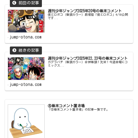
週刊少年ジャンプ2025年20号の巻末コメント
僕とロボコ（巻頭カラー）劇場版「僕とロボコ」4/18公開
です...
jump-otona.com
週刊少年ジャンプ2025年22.23号の巻末コメント
カグラバチ（巻頭カラー）合併巻頭！光栄！今週金曜にコ
ミックス...
jump-otona.com
⑤巻末コメント置き場
「⑤巻末コメント置き場」の記事一覧です。