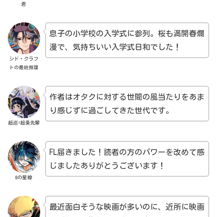
君
息子の小学校の入学式に参列。桜も満開春爛
漫で、気持ちいい入学式日和でした！
シド・クラフ
トの最終推理
作者はオタクに対する世間の風当たりをあま
り感じずに過ごしてきた世代です。
超巡!超条先輩
FL届きました！読者の方のパワーを改めて感
じましたありがとうございます！
Bの星線
最近面白そうな映画が多いのに、近所に映画