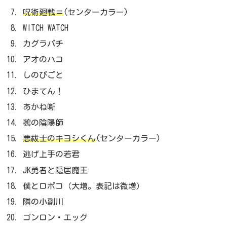
呪術廻戦≡
(センターカラー)
WITCH WATCH
カグラバチ
アオのハコ
しのびごと
ひまてん！
あかね噺
鵺の陰陽師
悪祓士のキヨシくん
(センターカラー)
逃げ上手の若君
JK勇者と隠居魔王
僕とロボコ（大増。表記は微増）
隣の小副川
ゴンロン・エッグ