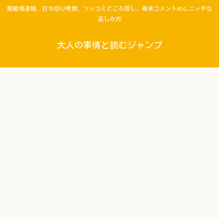
掲載順速報、打ち切り考察、ツッコミどころ探し、巻末コメントetc.ニッチな
楽しみ方
大人の事情と読むジャンプ