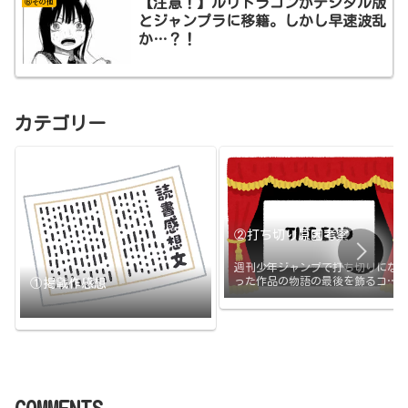
【注意！】ルリドラゴンがデジタル版
⑥その他
とジャンプラに移籍。しかし早速波乱
か…？！
カテゴリー
②打ち切り原因考察
週刊少年ジャンプで打ち切りにな
った作品の物語の最後を飾るコマ
①掲載作感想
と打ち切りの原因のまとめです。
打ち切られたその日に更新