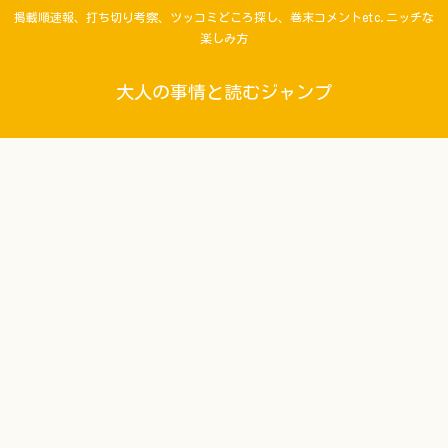
掲載順速報、打ち切り考察、ツッコミどころ探し、巻末コメントetc.ニッチな
楽しみ方
大人の事情と読むジャンプ