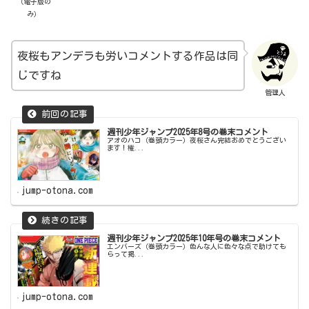
（電子版の
み）
夜桜もアンデラも労いコメントする作品は同
じですね
管理人
週刊少年ジャンプ2025年8号の巻末コメント
アオのハコ（巻頭カラー）夜桜さん完結おめでとうござい
ます！権...
jump-otona.com
週刊少年ジャンプ2025年10年号の巻末コメント
エンバーズ（巻頭カラー）色んな人に色々な点で助けても
らって掲...
jump-otona.com