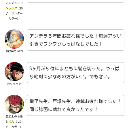
アンデッドア
ンラック
（終
了、センター
カラー）
アンデラ５年間お疲れ様でした！毎週アツい
引きでワクワクしっぱなしでした！
SAKAMOTO DAYS
8ヶ月ぶり位にまともに髪を切った。やっぱ
り絶対に少なめの方がいい。でも寒い。
カグラバチ
権平先生、戸塚先生、連載お疲れ様でした！
同じ誌面に載れて良かったです！
悪祓士のキヨ
シくん
（セン
ターカラー）