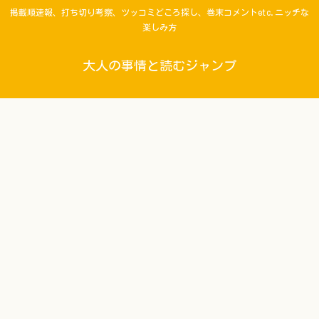
掲載順速報、打ち切り考察、ツッコミどころ探し、巻末コメントetc.ニッチな
楽しみ方
大人の事情と読むジャンプ