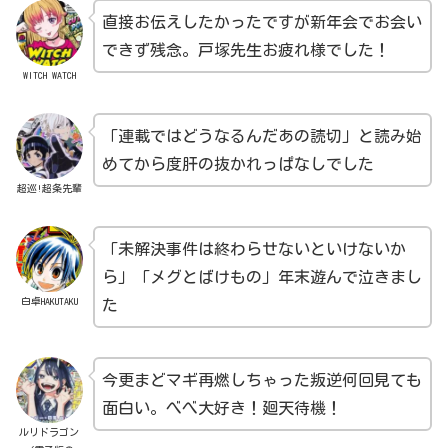
直接お伝えしたかったですが新年会でお会い
できず残念。戸塚先生お疲れ様でした！
WITCH WATCH
「連載ではどうなるんだあの読切」と読み始
めてから度肝の抜かれっぱなしでした
超巡!超条先輩
「未解決事件は終わらせないといけないか
ら」「メグとばけもの」年末遊んで泣きまし
白卓HAKUTAKU
た
今更まどマギ再燃しちゃった叛逆何回見ても
面白い。べべ大好き！廻天待機！
ルリドラゴン