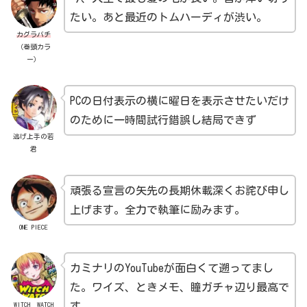
たい。あと最近のトムハーディが渋い。
カグラバチ
（巻頭カラ
ー）
PCの日付表示の横に曜日を表示させたいだけ
のために一時間試行錯誤し結局できず
逃げ上手の若
君
頑張る宣言の矢先の長期休載深くお詫び申し
上げます。全力で執筆に励みます。
ONE PIECE
カミナリのYouTubeが面白くて遡ってまし
た。ワイズ、ときメモ、瞳ガチャ辺り最高で
WITCH WATCH
す。