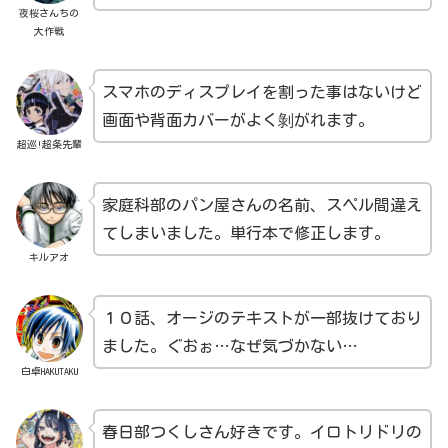
夜桜さんちの
大作戦
スマホのディスプレイを割った事はないけど
画面や背面カバーがよく剝がれます。
超巡!超条先輩
家庭科部のパン屋さんの名前、スペル間違え
てしまいました。単行本で修正します。
キルアオ
１０話、オージのテキストが一部抜けており
ました。ぐおぉ…なぜ気づかない…
白卓HAKUTAKU
春日部つくしさん好きです。イロトリドリの