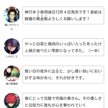
単行本３巻明後日12月４日発売です！表紙は
ボルツ
獅鷹の
黒金剛
よろしくお願いします！
願いのアスト
ロ
やっと白菜と鶏肉のいっぱい入ったあったけ
ぇ鍋が食べたい季節になってきた。（一本）
しのびごと
寒い日の夜外に出ると、少し煙い良いにおい
がする時があり、それが好きです。
鵺の陰陽師
僕にとって完璧で究極の東さん。その優しさ
と包容力に誰もが心を奪われていく