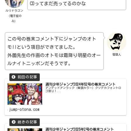
CDってまだ売ってるのかな
ルリドラゴン
（電子版の
み）
この号の巻末コメント下にジャンプのオト
モ!!という項目ができてました。
管理人
外薗先生の作画のオトモは霜降り明星のオー
ルナイトニッポンだそうです。
週刊少年ジャンプ2024年52号の巻末コメント
アンデッドアンラック（巻頭カラー）クソデカフォントロ
ゴ祭り！...
jump-otona.com
週刊少年ジャンプ2025年2号の巻末コメント