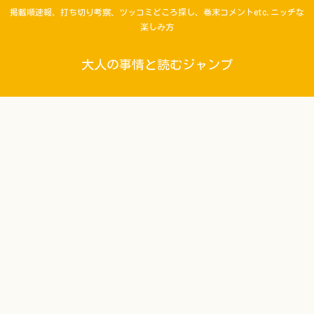
掲載順速報、打ち切り考察、ツッコミどころ探し、巻末コメントetc.ニッチな
楽しみ方
大人の事情と読むジャンプ