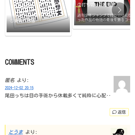
②打ち切り原因考察
週刊少年ジャンプで打ち切りにな
った作品の物語の最後を飾るコマ
①掲載作感想
と打ち切りの原因のまとめです。
打ち切られたその日に更新
COMMENTS
匿名
より:
2024-12-02 20:15
尾田っちは目の手術から休載多くて純粋に心配‥
返信
とうま
より: