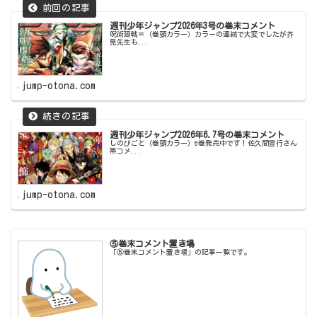
週刊少年ジャンプ2026年3号の巻末コメント
呪術廻戦≡（巻頭カラー）カラーの連続で大変でしたが芥
見先生も...
jump-otona.com
週刊少年ジャンプ2026年6.7号の巻末コメント
しのびごと（巻頭カラー）6巻発売中です！佐久間宣行さん
帯コメ...
jump-otona.com
⑤巻末コメント置き場
「⑤巻末コメント置き場」の記事一覧です。