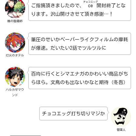
チョコエッグ
ご指摘頂きましたので、
ce
開封終了とな
ります。沢山開けさせて頂き感謝…！
鵺の陰陽師
筆圧のせいかペーパーライクフィルムの摩耗
が爆速。だいたい2話でツルツルに
灯火のオテル
百均に行くとシマエナガのかわいい商品がち
らほら。文鳥のも出ないかなと期待（冬吾）
ハルカゼマウ
ンド
チョコエッグ打ち切りマジか
管理人