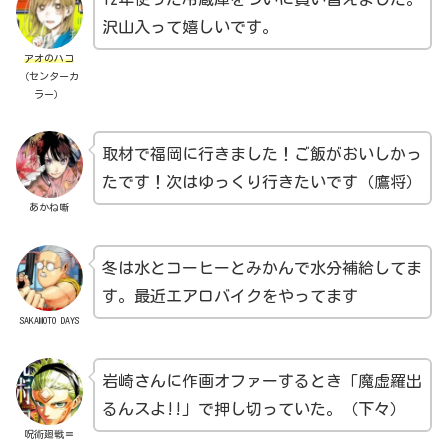
沢山入って嬉しいです。
アオのハコ
（センターカ
ラー）
取材で福岡に行きました！ご飯がおいしかっ
たです！次はゆっくり行きたいです（鷹将）
あかね噺
冬は水とコーヒーとみかんで水分補給してま
す。最近エアロバイクをやってます
SAKAMOTO DAYS
岩崎さんに作画オファーするとき「魔虚羅出
るんスよ!!」で押し切っていた。（下々）
呪術廻戦≡