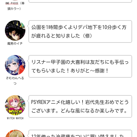
ONE PIECE
（巻
頭カラー）
公園を1時間歩くよりデパ地下を10分歩く方
が疲れると知りました（修）
魔男のイチ
リスナー甲子園の大喜利は友だちにも手伝っ
てもらいました！ありがと～感謝！
さむわんへる
つ
PSYRENアニメ化嬉しい！岩代先生おめでとう
ございます。どんな風になるか楽しみです。
WITCH WATCH
12年使った冷蔵庫をついに買い替えました。