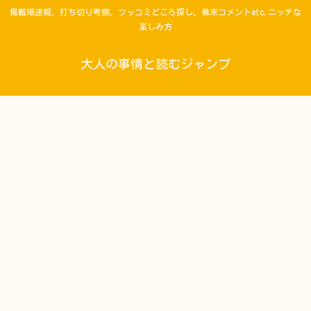
掲載順速報、打ち切り考察、ツッコミどころ探し、巻末コメントetc.ニッチな
楽しみ方
大人の事情と読むジャンプ