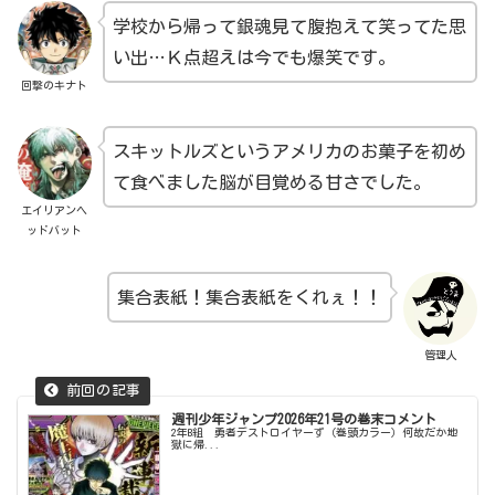
学校から帰って銀魂見て腹抱えて笑ってた思
い出…Ｋ点超えは今でも爆笑です。
回撃のキナト
スキットルズというアメリカのお菓子を初め
て食べました脳が目覚める甘さでした。
エイリアンヘ
ッドバット
集合表紙！集合表紙をくれぇ！！
管理人
週刊少年ジャンプ2026年21号の巻末コメント
2年B組 勇者デストロイヤーず（巻頭カラー）何故だか地
獄に帰...