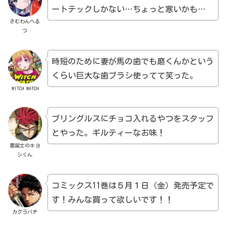
ートテックしかない…ちょっと寒いかも…
さむわんへる
つ
時短のために妻が馬の歯でも磨くんかという
くらい巨大な歯ブラシ使ってて笑った。
WITCH WATCH
プリングルスにチョコ入れるやつをスタッフ
とやった。ギルティーなお味！
悪祓士のキヨ
シくん
コミックス11巻は５月１日（金）発売予定で
す！みんな買って欲しいです！！
カグラバチ