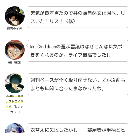
天気が良すぎたので井の頭自然文化園へ。リ
スいた！リス！〈修〉
魔男のイチ
Mr.Childrenの選ぶ言葉はなぜこんなに気づ
きをくれるのか。ライブ最高でした!!
ONE PIECE
週刊ペースが全く取り戻せない。てか以前も
まともに間に合った事なかったわ。
2年B組 勇者
デストロイヤ
ーず
（センタ
ーカラー）
衣替えに失敗したかも…。部屋着が半袖とヒ