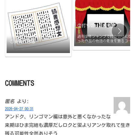
②打ち切り原因考察
週刊少年ジャンプで打ち切りにな
った作品の物語の最後を飾るコマ
①掲載作感想
と打ち切りの原因のまとめです。
打ち切られたその日に更新
COMMENTS
匿名
より:
2026-04-27 00:31
アンドク、リンゴマン編は意外と悪くなかったな
来期はひま完結も濃厚だしロクと蛍よりアンケ取れて生き
残る可能性全然ありそう