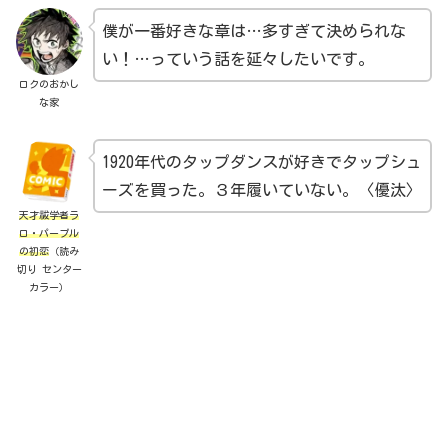
僕が一番好きな章は…多すぎて決められな
い！…っていう話を延々したいです。
ロクのおかし
な家
1920年代のタップダンスが好きでタップシュ
ーズを買った。３年履いていない。〈優汰〉
天才祓学者ラ
ロ・パープル
の初恋
（読み
切り センター
カラー）