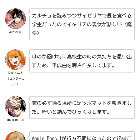
カルチョを読みつつサイゼリヤで昼を食べる
学生だったのでイタリアの現状が悲しい〈鷹
あかね噺
将〉
ほのか回は特に高校生の時の気持ちを思い出
すため、平成曲を聴き作業してます。
ひまてん！
（センターカ
ラー）
家の必ず通る場所に足ツボマットを敷きまし
た。暗いと踏んでびっくりします。
UNDER DOCTOR
Apple Pencilが行方不明になったのでiPadご