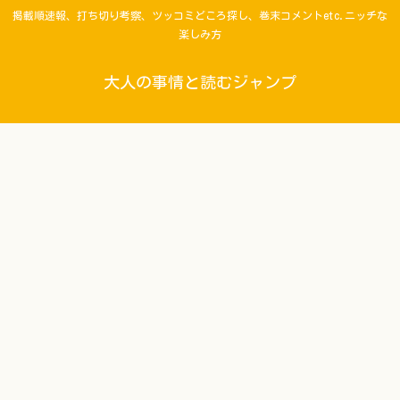
掲載順速報、打ち切り考察、ツッコミどころ探し、巻末コメントetc.ニッチな
楽しみ方
大人の事情と読むジャンプ