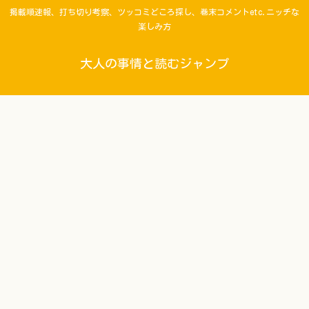
掲載順速報、打ち切り考察、ツッコミどころ探し、巻末コメントetc.ニッチな
楽しみ方
大人の事情と読むジャンプ