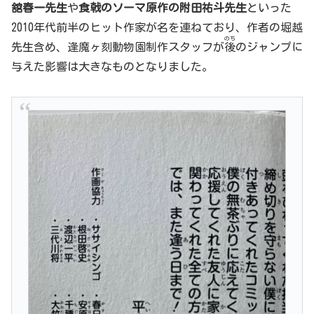
舘春一先生
や
食戟のソーマ原作の附田祐斗先生
といった
2010年代前半のヒット作家が名を連ねており、作者の堀越
のち
先生含め、逢魔ヶ刻動物園制作スタッフが
後
のジャンプに
与えた影響は大きなものとなりました。