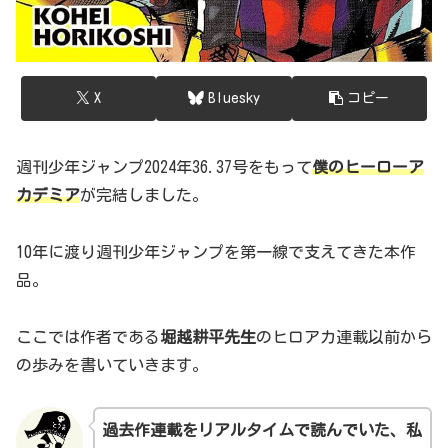
X
Bluesky
コピー
週刊少年ジャンプ2024年36.37号をもって
僕のヒーローア
カデミア
が完結しました。
10年に渡り週刊少年ジャンプを第一線で支えてきた本作
品。
ここでは作者である
堀越耕平先生
のヒロアカ連載以前から
の歩みを書いていきます。
過去作連載をリアルタイムで読んでいた、私