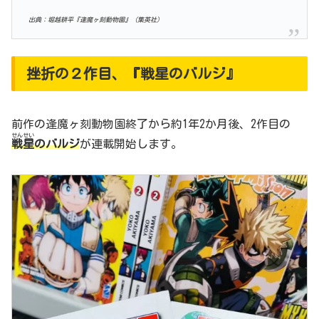
出典：堀越耕平『逢魔ヶ刻動物園』（集英社）
挫折の２作目、『戦星のバルジ』
前作の逢魔ヶ刻動物園終了から約1年2か月後、2作目の
せんせい
戦星
のバルジ
が連載開始します。