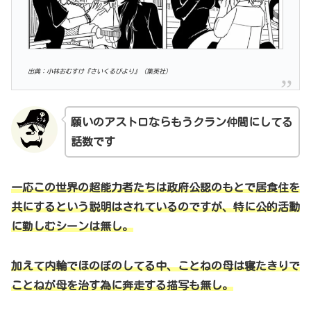
出典：小林おむすけ『さいくるびより』（集英社）
願いのアストロならもうクラン仲間にしてる
話数です
一応この世界の超能力者たちは政府公認のもとで居食住を
共にするという説明はされているのですが、特に公的活動
に勤しむシーンは無し。
加えて内輪でほのぼのしてる中、ことねの母は寝たきりで
ことねが母を治す為に奔走する描写も無し。