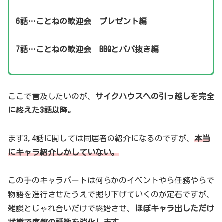
6話…ことねの歓迎会 プレゼント編
7話…ことねの歓迎会 BBQとババ抜き編
ここで言及したいのが、
サイクハウスへの
引っ越し
を完全
に終えた3話以降。
まず3,4話に関しては同居者の紹介になるのですが、
本当
にキャラ紹介しかしていない。
この手のキャラパートは何らかのイベントやら任務やらで
物語を進行させたうえで掘り下げていくのが定石ですが、
雑談とじゃれ合いだけで終始させ、
ほぼキャラ出しただけ
状態で序盤の話数を消化します。