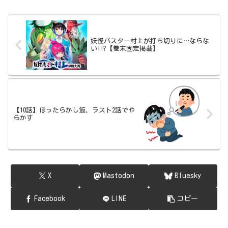
妖怪バスター村上が打ち切りに…ならな
い!!?【巻末固定掲載】
【10話】ほったらかし飯、ラスト2話でや
らかす
X
Mastodon
Bluesky
Facebook
LINE
コピー