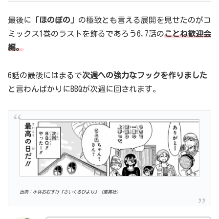
最後に
「ほのぼの」
の極致とも言える展開を見せたのがコ
ミックス1巻のラストを飾るであろう6,7話の
ことね歓迎会
編。
6話の最後にはまるで
次週への強力なフックを作りました
と言わんばかりにBBQが次週に回されます。
出典：小林おむすけ『さいくるびより』（集英社）