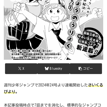
X
Bluesky
コピー
週刊少年ジャンプで2024年24号より連載開始した
さいくる
びより
。
本記事投稿時点で7話までを消化し、標準的なジャンプコ