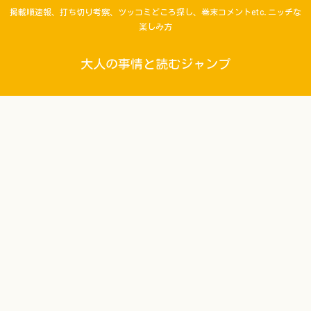
掲載順速報、打ち切り考察、ツッコミどころ探し、巻末コメントetc.ニッチな
楽しみ方
大人の事情と読むジャンプ