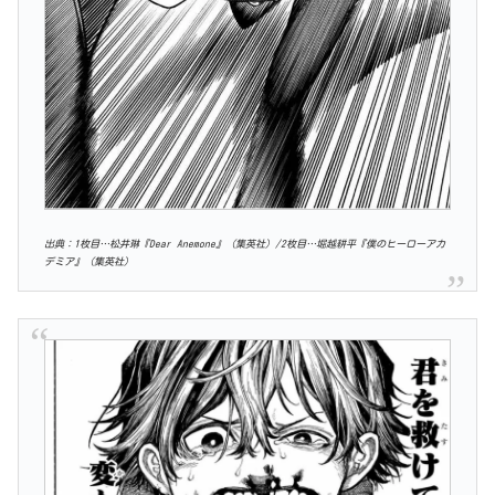
出典：1枚目…松井琳『Dear Anemone』（集英社）/2枚目…堀越耕平『僕のヒーローアカ
デミア』（集英社）