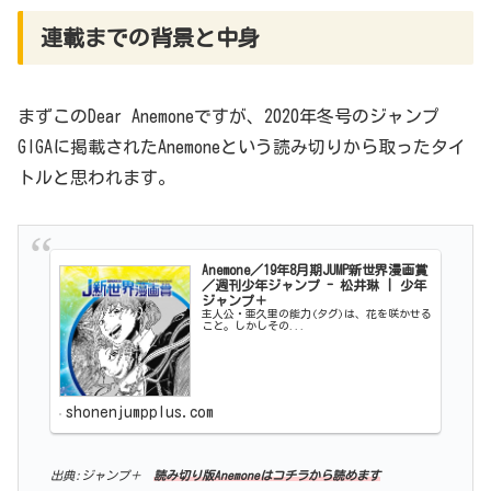
連載までの背景と中身
まずこのDear Anemoneですが、2020年冬号のジャンプ
GIGAに掲載されたAnemoneという読み切りから取ったタイ
トルと思われます。
Anemone／19年8月期JUMP新世界漫画賞
／週刊少年ジャンプ - 松井琳 | 少年
ジャンプ＋
主人公・亜久里の能力(タグ)は、花を咲かせる
こと。しかしその...
shonenjumpplus.com
出典:ジャンプ＋
読み切り版Anemoneはコチラから読めます