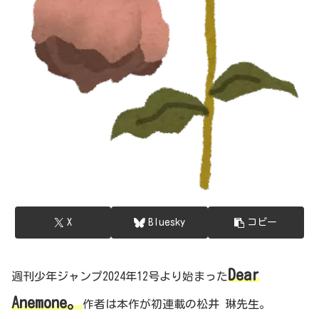
X
Bluesky
コピー
Dear
週刊少年ジャンプ2024年12号より始まった
Anemone。
作者は本作が初連載の松井 琳先生。