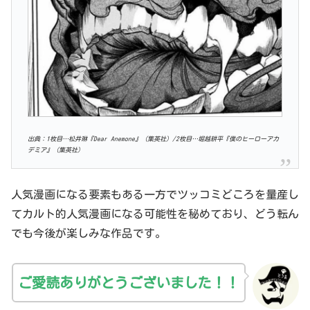
出典：1枚目…松井琳『Dear Anemone』（集英社）/2枚目…堀越耕平『僕のヒーローアカ
デミア』（集英社）
人気漫画になる要素もある一方でツッコミどころを量産し
てカルト的人気漫画になる可能性を秘めており、どう転ん
でも今後が楽しみな作品です。
ご愛読ありがとうございました！！