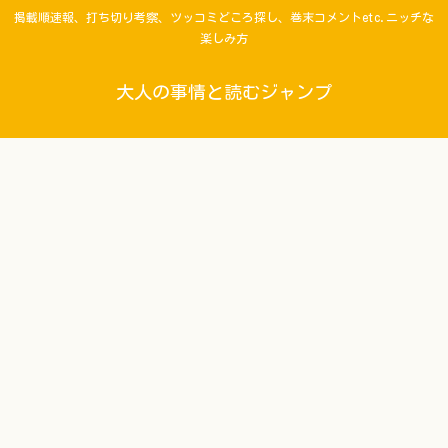
掲載順速報、打ち切り考察、ツッコミどころ探し、巻末コメントetc.ニッチな
楽しみ方
大人の事情と読むジャンプ