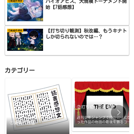
バイオアビス、大規模トーナメント開
①掲載作感想
始【7話感想】
【打ち切り観測】秋改編、もうキナト
①掲載作感想
しか切られないのでは…？
カテゴリー
②打ち切り原因考察
週刊少年ジャンプで打ち切りにな
った作品の物語の最後を飾るコマ
①掲載作感想
と打ち切りの原因のまとめです。
打ち切られたその日に更新