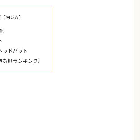
次
OR
ト
ヘッドバット
きな順ランキング）