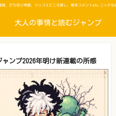
速報、打ち切り考察、ツッコミどころ探し、巻末コメントetc.ニッチな
大人の事情と読むジャンプ
ャンプ2026年明け新連載の所感