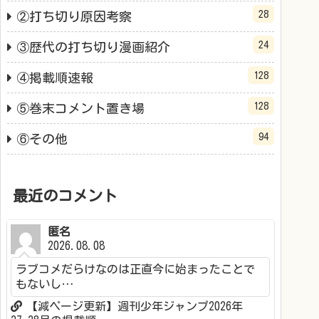
28
②打ち切り原因考察
24
③歴代の打ち切り漫画紹介
128
④掲載順速報
128
⑤巻末コメント置き場
94
⑥その他
最近のコメント
匿名
2026.08.08
ラブコメだらけなのは正直今に始まったことで
もないし…
【減ページ更新】週刊少年ジャンプ2026年