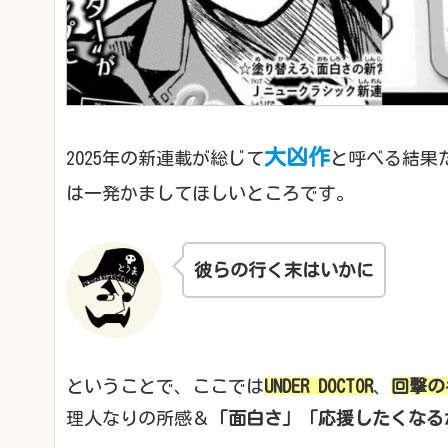
大凶作
2025年の新連載が総じて
と呼べる結果だ
は一発かましてほしいところです。
彼らの行く末はいかに
ということで、ここでは
UNDER DOCTOR
、
回撃の
理人なりの所感＆
「面白さ」「応援したくなる