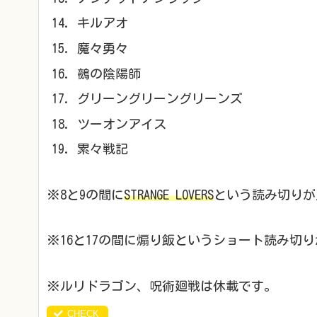
キルアオ
魔々勇々
鵺の陰陽師
グリーングリーングリーンズ
ツーオンアイス
累々戦記
※8と9の間に
STRANGE LOVERS
という読み切りが
※16と17の間に煽り飯というショート読み切
※ルリドラゴン、呪術廻戦は休載です。