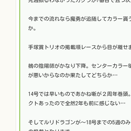
今までの流れなら魔勇が追随してカラー貰
か。
手塚賞トリオの掲載順レースから目が離せ
鵺の陰陽師がかなり下降。センターカラー
が悪いからなのか果たしてどちらか…
14号では早いものであかね噺が２周年巻頭
クトあったので全然2年も前に感じない…
そしてルリドラゴンが～18号までの5週の