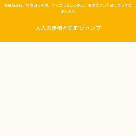
掲載順速報、打ち切り考察、ツッコミどころ探し、巻末コメントetc.ニッチな
楽しみ方
大人の事情と読むジャンプ