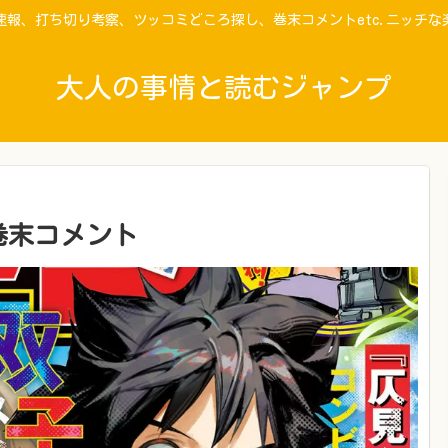
速報、打ち切り考察、ツッコミどころ探し、巻末コメントetc.ニッチな
大人の事情と読むジャンプ
の巻末コメント