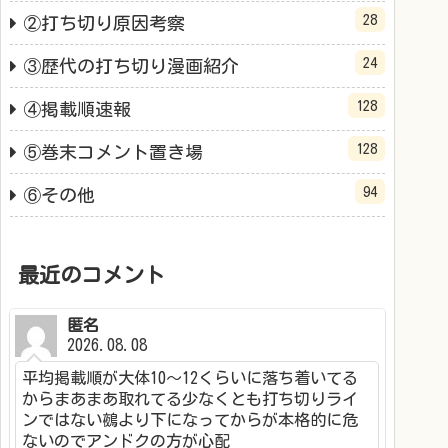
28
②打ち切り原因考察
24
③歴代の打ち切り漫画紹介
128
④掲載順速報
128
⑤巻末コメント置き場
94
⑥その他
最近のコメント
匿名
2026.08.08
平均掲載順が大体10～12くらいに落ち着いてる
からまあまあ取れてる少なくとも打ち切りライ
ンではない鵺より下になってからが本格的に危
ないのでアンドクの方が心配