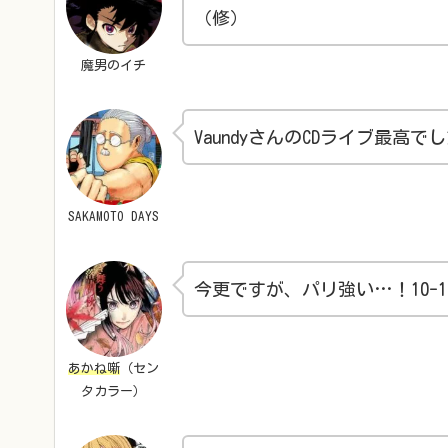
（修）
魔男のイチ
VaundyさんのCDライブ最
SAKAMOTO DAYS
今更ですが、パリ強い…！10-
あかね噺
（セン
タカラー）