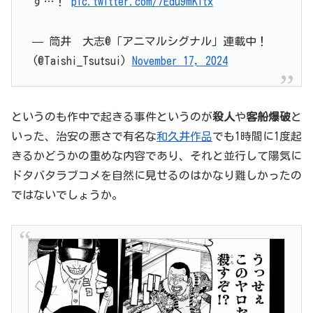
す…！
pic.twitter.com/7Edu9mKitx
— 筒井 大志@「アニマルシグナル」連載中！
(@Taishi_Tsutsui)
November 17, 2024
というのも作中で起きる事件というのが
殺人
や
客船爆破
と
いった、治安の悪さで有名な
和久井作品
でも1時間に1度起
きるかどうかの重めな内容であり、それと並行して陽気に
ドタバタラブコメを自然に見せるのはかなり難しかったの
ではないでしょうか。