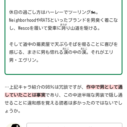
休日の過ごし方はハーレーでツーリング🏍。
NeighborhoodやRATSといったブランドを男臭く着こな
またが
し、Wescoを履いて愛車に
跨
り山道を駆ける。
そして道中の蕎麦屋で天ぷらそばを啜ることに喜びを
おとこ
おとこ
感じる、まさに男も惚れる
漢
の中の
漢
。それがエリ
男・エヴリン。
…上記キャラ紹介の98％は冗談ですが、
作中で男として通
していたことは事実
であり、この中途半端な男装で隠し通
せることに違和感を覚える読者は多かったのではないでし
ょうか。