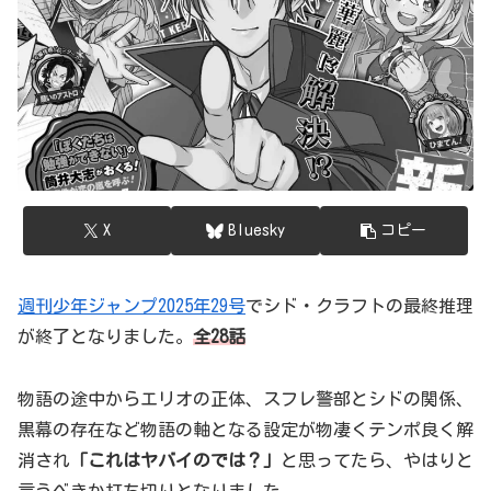
X
Bluesky
コピー
週刊少年ジャンプ2025年29号
でシド・クラフトの最終推理
が終了となりました。
全28話
物語の途中からエリオの正体、スフレ警部とシドの関係、
黒幕の存在など物語の軸となる設定が物凄くテンポ良く解
消され
「これはヤバイのでは？」
と思ってたら、やはりと
言うべきか打ち切りとなりました。