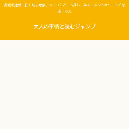
掲載順速報、打ち切り考察、ツッコミどころ探し、巻末コメントetc.ニッチな
楽しみ方
大人の事情と読むジャンプ