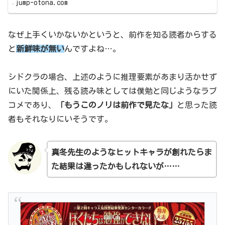
jump-otona.com
なぜ上手くいかないかというと、前作を知る読者からする
と
新鮮味が無い
んですよね…。
シドクラの場合、上述のように推理要素があまり活かせず
にいた関係上、残る読み味としては僕勉と同じようなラブ
コメであり、
「もうこのノリは前作で見たな」
と思った読
者もそれなりにいそうです。
真冬先生のようなヒットキャラが
創れたらま
た結果は違ったかもしれないが……