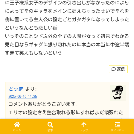
に王子様系女子のデザインの引き出しがなかったのにより
によってそのキャラをメインに据えちゃったせいでそれを
側に置いてる主人公の設定ごとガタガタになってしまった
というなんとも悲しい話
いっそのことシド以外の全ての人間が女って初見でわかる
見た目ならギャグに振り切れたのに本当の本当に中途半端
すぎて笑えもしないという
返信
とうま
より:
2025-06-16 11:25
コメントありがとうございます。
エリオの設定さえ整合取れる形にすればまだ頑張れた
気がするんですけどね…。少なくとも推理漫画で探偵
のそばに置いていいキャラではなかったですね
ホーム
検索
トップ
サイドバー