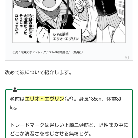
出典：筒井大志『シド・クラフトの最終推理』（集英社）
改めて彼について紹介します。
名前は
エリオ・エヴリン
(♂)。身長185cm、体重80
㎏。
トレードマークは逞しい上腕二頭筋と、野性味の中に
どこか清潔さを感じさせる無精ヒゲ。