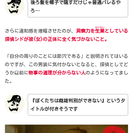
後ろ髪を帽子で隠すだけじゃ
普通
バレるや
ろ…
なりわい
さらに違和感を増幅させたのが、
洞察力を
生業
としている
探偵シドが彼(女)の正体に全く気づかないこと。
「自分の周りのことには節穴である」と説明されてはいる
のですが、この男装に気付かないとなると、探偵としてど
うか以前に
物事の道理が分からない人
のようになってまし
た。
『ぼくたちは雌雄判別ができない』というタ
イトルが付きそうです