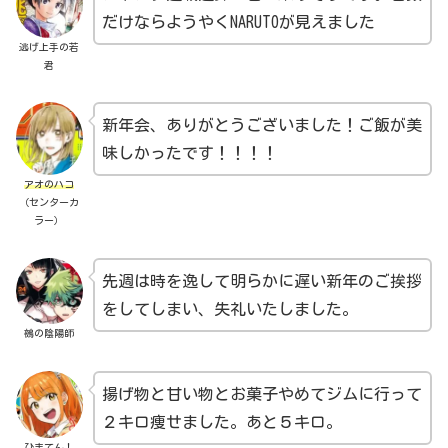
だけならようやくNARUTOが見えました
逃げ上手の若
君
新年会、ありがとうございました！ご飯が美
味しかったです！！！！
アオのハコ
（センターカ
ラー）
先週は時を逸して明らかに遅い新年のご挨拶
をしてしまい、失礼いたしました。
鵺の陰陽師
揚げ物と甘い物とお菓子やめてジムに行って
２キロ痩せました。あと５キロ。
ひまてん！