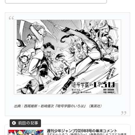
出典：西尾維新・岩崎優次『暗号学園のいろは』（集英社）
週刊少年ジャンプ2026年8号の巻末コメント
さむわんへるつ（巻頭カラー）1巻発売中！４コマとか描き