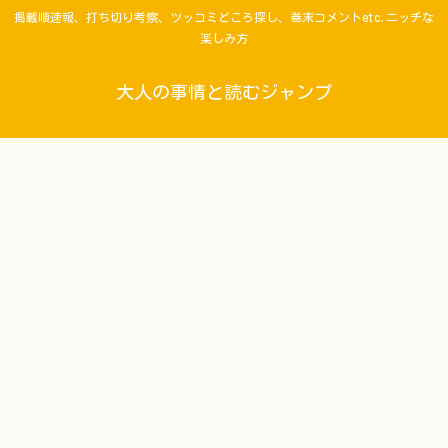
掲載順速報、打ち切り考察、ツッコミどころ探し、巻末コメントetc.ニッチな
楽しみ方
大人の事情と読むジャンプ