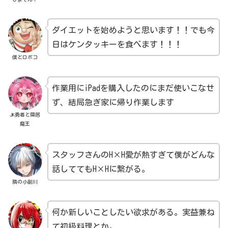
ダイエットを始めようと思います！！でも今
日はケンタッキーを食べます！！！
僕とロボコ
作業用にiPadを購入したのにまだ使いこなせ
ず、結局急ぎ家に帰り作業します
JK勇者と隠居
魔王
スタッフさんのH×H愛が熱すぎて僕がどんな
話しててもH×Hに繋がる。
隣の小副川
何か新しいことしたい欲求がある。実益兼ね
て初級料理とか。