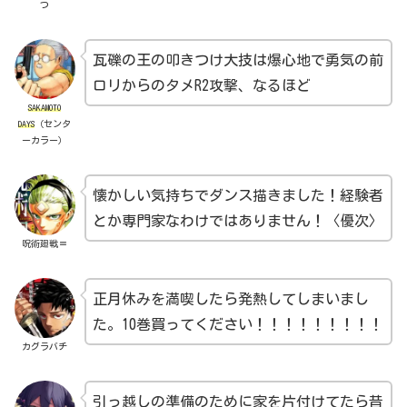
つ
瓦礫の王の叩きつけ大技は爆心地で勇気の前
ロリからのタメR2攻撃、なるほど
SAKAMOTO
DAYS
（センタ
ーカラー）
懐かしい気持ちでダンス描きました！経験者
とか専門家なわけではありません！〈優次〉
呪術廻戦≡
正月休みを満喫したら発熱してしまいまし
た。10巻買ってください！！！！！！！！！
カグラバチ
引っ越しの準備のために家を片付けてたら昔