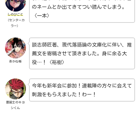
のネームとか出てきてつい読んでしまう。
しのびごと
〈一本〉
（センターカ
ラー）
談志師匠著、現代落語論の文庫化に伴い、推
薦文を寄稿させて頂きました。身に余る大
あかね噺
役…！〈裕樹〉
今年も新年会に参加！連載陣の方々に会えて
刺激をもらえました！わー！
悪祓士のキヨ
シくん