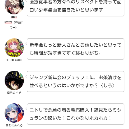
医療従事者の方々へのリスペクトを持って面
白い少年漫画を描きたいと思います
UNDER
DOCTOR
（巻頭カ
ラー）
新年会もっと新人さんとお話したいと思って
も時間が短すぎてすぐ終わりがち。
WITCH WATCH
ジャンプ新年会のブュッフェに、お茶漬けを
並べるというのはいかがですか？〈しろ〉
魔男のイチ
ニトリで念願の着る毛布購入！鏡見たらミシ
ュランの奴いた！これかなりホカホカ！
さむわんへる