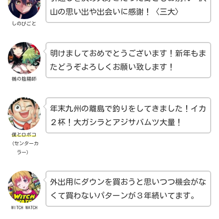
山の思い出や出会いに感謝！〈三大〉
しのびごと
明けましておめでとうございます！新年もま
たどうぞよろしくお願い致します！
鵺の陰陽師
年末九州の離島で釣りをしてきました！イカ
２杯！大ガシラとアジサバムツ大量！
僕とロボコ
（センターカ
ラー）
外出用にダウンを買おうと思いつつ機会がな
くて買わないパターンが３年続いてます。
WITCH WATCH