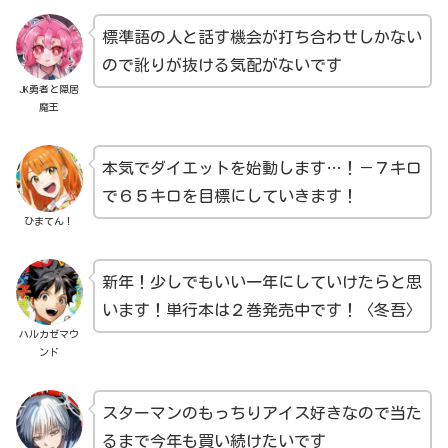
標準語の人と話す機会が打ち合わせしかない
ので訛りが抜ける気配がないです
JK勇者と隠居
魔王
本気でダイエットを始動します…！－７キロ
で６５キロを目標にしていきます！
ひまてん！
新年！少しでもいい一年にしていけたらと思
います！単行本は２巻発売中です！〈冬吾〉
ハルカゼマウ
ンド
スターマンのもっちりアイス好きなので当た
るまで今年も買い続けたいです