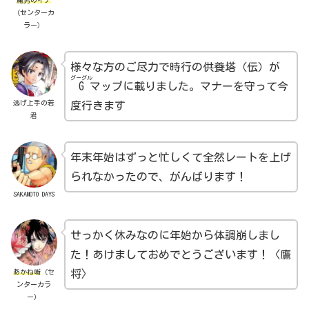
魔男のイチ
（センターカ
ラー）
様々な方のご尽力で時行の供養塔（伝）が
グーグル
G
マップに載りました。マナーを守って今
逃げ上手の若
度行きます
君
年末年始はずっと忙しくて全然レートを上げ
られなかったので、がんばります！
SAKAMOTO DAYS
せっかく休みなのに年始から体調崩しまし
た！あけましておめでとうございます！〈鷹
あかね噺
（セ
将〉
ンターカラ
ー）