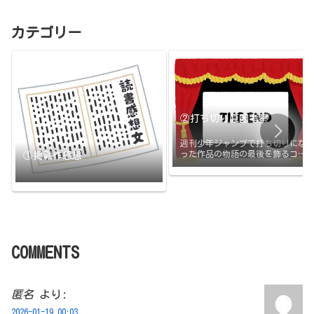
カテゴリー
②打ち切り原因考察
週刊少年ジャンプで打ち切りにな
った作品の物語の最後を飾るコマ
①掲載作感想
と打ち切りの原因のまとめです。
打ち切られたその日に更新
COMMENTS
匿名
より:
2026-01-19 00:03