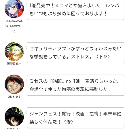
1巻発売中！４コマとか描きました！ルンバ
もいつもより多めに回っております！
さむわんへる
つ
（巻頭カラ
ー）
セキュリティソフトがずっとウィルスみたい
な挙動をしている。ストレス。〈下々〉
呪術廻戦≡
ミセスの「BABEL no TOH」素晴らしかった。
会場全て使った物語の表現に感動した。
ONE PIECE
ジャンフェス！旅行！映画！怠惰！年末年始
楽しく休んだ！〈修〉