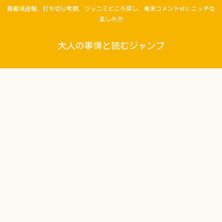
掲載順速報、打ち切り考察、ツッコミどころ探し、巻末コメントetc.ニッチな
楽しみ方
大人の事情と読むジャンプ