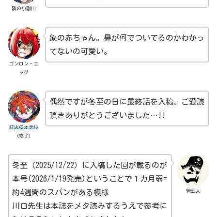
隣の小副川
象の赤ちゃん。鼻が何でついてるのかわかっ
てないの可愛い。
ゴンロン・エ
ッグ
偶然ですが冬至の日に最終話を入稿。ご愛読
頂きありがとうございました…!!
灯火のオテル
（終了）
冬至（2025/12/22）に入稿した回が載るのが
本号(2026/1/19発売)ということで１カ月弱=
管理人
約4週間のスパンがある模様
川口先生は本誌をメタ読みするうえで参考に