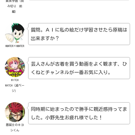
貴族学園（読
み切り 前
編）
質問。ＡＩに私の絵だけ学習させたら原稿は
出来ますか？
HUNTER×HUNTER
芸人さんが古着を買う動画をよく観ます、ひ
くねとチャンネルが一番お気に入り。
WITCH
WATCH（減ペー
ジ）
同時期に始まったので勝手に親近感持ってま
した。小野先生お疲れ様でした！
悪祓士のキヨ
シくん