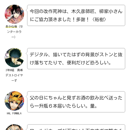
今回の改作死神は、木久彦師匠、柳家小さん
にご協力頂きました！多謝！〈裕樹〉
あかね噺
（セ
ンターカラ
ー）
デジタル、描いてたはずの背景がストンと抜
け落ちてたりで、便利だけど恐ろしい。
2年B組 勇者
デストロイヤ
ーず
父の日にちゃんと見ずお酒の飲み比べ送った
ら一升瓶６本届いたらしい。量。
HAL FORMULA