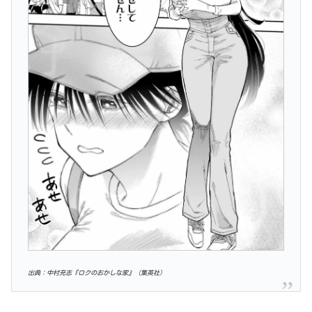
出典：中村充志『ロクのおかしな家』（集英社）