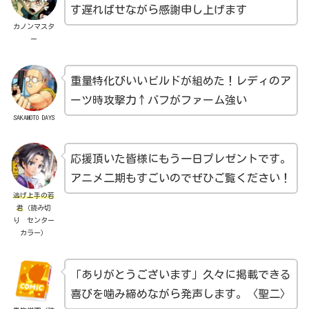
す遅ればせながら感謝申し上げます
カノンマスタ
ー
重量特化びいいビルドが組めた！レディのア
ーツ時攻撃力↑バフがファーム強い
SAKAMOTO DAYS
応援頂いた皆様にもう一日プレゼントです。
アニメ二期もすごいのでぜひご覧ください！
逃げ上手の若
君
（読み切
り センター
カラー）
「ありがとうございます」久々に掲載できる
喜びを噛み締めながら発声します。〈聖二〉