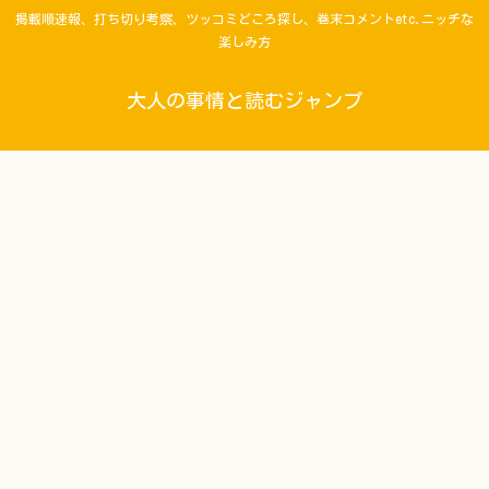
掲載順速報、打ち切り考察、ツッコミどころ探し、巻末コメントetc.ニッチな
楽しみ方
大人の事情と読むジャンプ