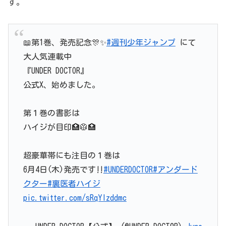
す。
📖第1巻、発売記念🎊✨
#週刊少年ジャンプ
にて
大人気連載中
『UNDER DOCTOR』
公式X、始めました。
第１巻の書影は
ハイジが目印🏥🥼🏥
超豪華帯にも注目の１巻は
6月4日(木)発売です‼️
#UNDERDOCTOR
#アンダード
クター
#裏医者ハイジ
pic.twitter.com/sRqYlzddmc