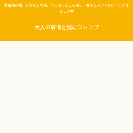
掲載順速報、打ち切り考察、ツッコミどころ探し、巻末コメントetc.ニッチな
楽しみ方
大人の事情と読むジャンプ