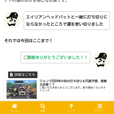
ナトの運の尽きを感じる次第です。
エイリアンヘッドバットと一緒に打ち切りに
ならなかったところ
で
運を使い切りました
それでは今回はここまで！
ご愛読ありがとうございました！！
ジャンプ2026年の秋の打ち切り＆円満予想、候補
大渋滞！？
ご覧いただきありがとうございます。期の開始くらいのタ
イミング...
jump-otona.com
ホーム
検索
トップ
サイドバー