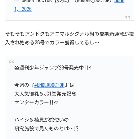
— UNDER DOCTOR【公式】 (@UNDER_DOCT0R)
June
1, 2026
そもそもアンドクもアニマルシグナル組の夏期新連載が投
入され始める28号でカラー獲得してるし…
📖週刊少年ジャンプ28号発売中‼️⚡️
今週の『
#UNDERDOCTOR
』は
大人気御礼＆JC1巻発売記念
センターカラー‼️🎨
ハイジ＆楠見が蛇使いの
研究施設で見たものとは…⁉️