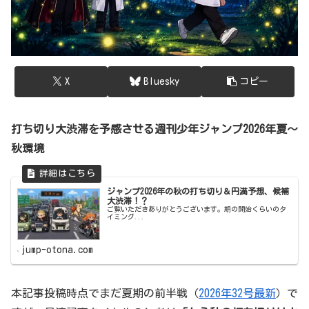
X
Bluesky
コピー
打ち切り大渋滞を予感させる週刊少年ジャンプ2026年夏～
秋環境
ジャンプ2026年の秋の打ち切り＆円満予想、候補
大渋滞！？
ご覧いただきありがとうございます。期の開始くらいのタ
イミング...
jump-otona.com
本記事投稿時点でまだ夏期の前半戦（
2026年32号最新
）で