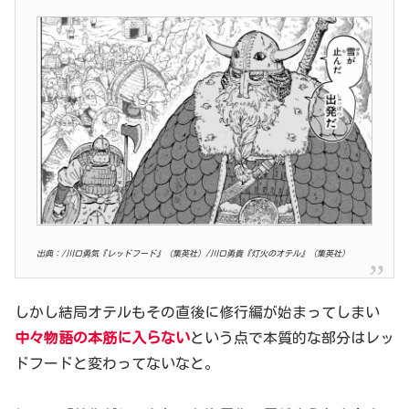
出典：/川口勇気『レッドフード』（集英社）/川口勇貴『灯火のオテル』（集英社）
しかし結局オテルもその直後に修行編が始まってしまい
中々物語の本筋に入らない
という点で本質的な部分はレッ
ドフードと変わってないなと。