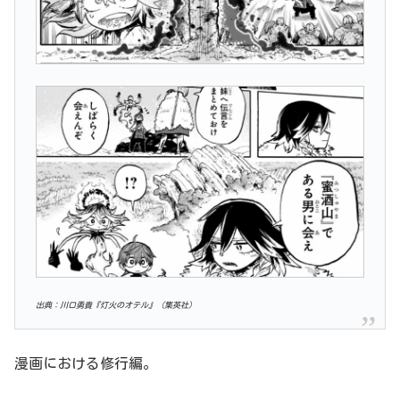
出典：川口勇貴『灯火のオテル』（集英社）
漫画における修行編。