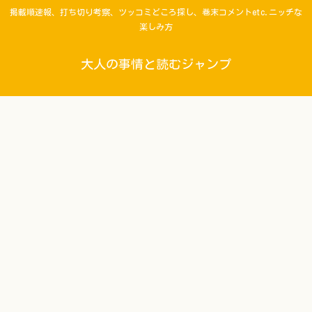
掲載順速報、打ち切り考察、ツッコミどころ探し、巻末コメントetc.ニッチな
楽しみ方
大人の事情と読むジャンプ