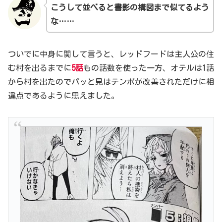
こうして並べると書影の構図まで
似てる
よう
な……
ついでに中身に関して言うと、レッドフードは主人公の住
む村を出るまでに
5話
もの話数を使った一方、オテルは1話
から村を出たのでパッと見はテンポが改善されただけに相
違点であるように思えました。