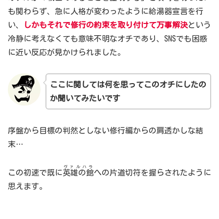
も関わらず、急に人格が変わったように給湯器宣言を行
い、
しかもそれで修行の約束を取り付けて万事解決
という
冷静に考えなくても意味不明なオチであり、SNSでも困惑
に近い反応が見かけられました。
ここに関しては何を思ってこのオチにしたの
か聞いてみたいです
序盤から目標の判然としない修行編からの肩透かしな結
末…
ヴァルハラ
この初速で既に
英雄の館
への片道切符を握らされたように
思えます。