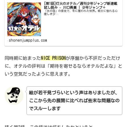
[第1話]灯火のオテル／週刊少年ジャンプ新連載
試し読み – 川口勇貴 | 少年ジャンプ＋
「氷の国」の侵攻で、冬に覆われた世界。戦士に憧れる心
優しき少…
shonenjumpplus.com
同時期に始まった
NICE PRISON
が序盤から不評だっただけ
に、オテルの評判は「期待を寄せるならオテルだよな」と
いう空気だったように思えます。
絵が
若干
見づらいという声はありましたが、
ここから先の展開に比べれば些末な問題なの
でスルーします