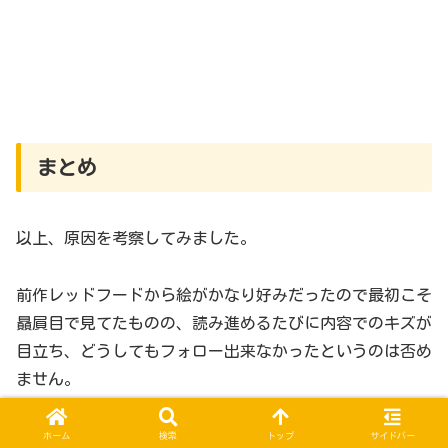
まとめ
以上、原因を考察してみました。
前作レッドフードから絵がかなり好みだったので最初こそ
贔屓目で見てたものの、読み進めるたびに内容でのキズが
目立ち、どうしてもフォロー出来なかったというのは否め
ません。
この絵を腐らせるのも惜しいので次回作に期待…と言いた
ホーム
検索
トップ
サイドバー