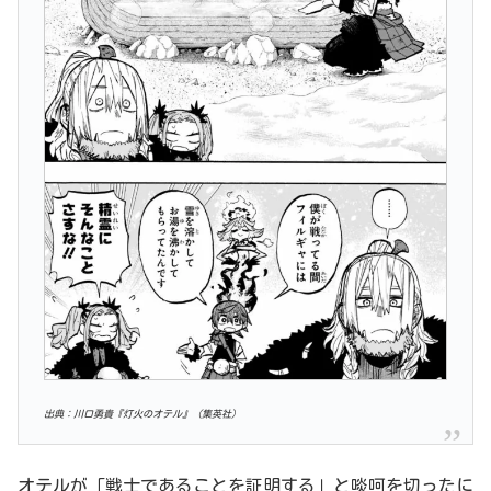
出典：川口勇貴『灯火のオテル』（集英社）
オテルが「戦士であることを証明する」と啖呵を切ったに