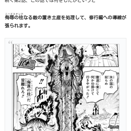
続く第2話、この話では何をしたかというと
ニーズステンク
侮辱の柱
なる敵の置き土産を処理して、修行編への導線
が
張られます
。