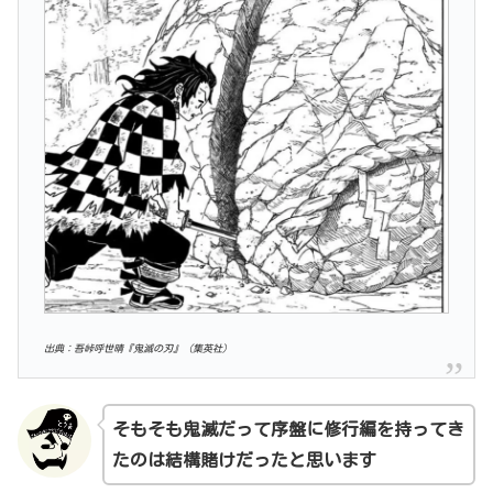
出典：吾峠呼世晴『鬼滅の刃』（集英社)
そもそも鬼滅だって序盤に修行編を持ってき
たのは結構賭けだったと思います