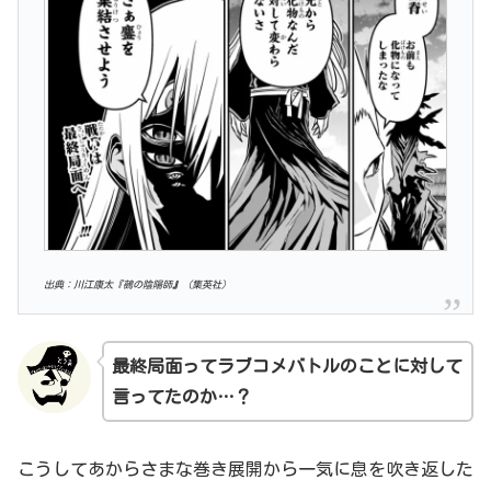
出典：川江康太『鵺の陰陽師
』
（集英社）
最終局面
っ
てラブコメバトルのことに対して
言ってたのか…？
こうしてあからさまな巻き展開から一気に息を吹き返した