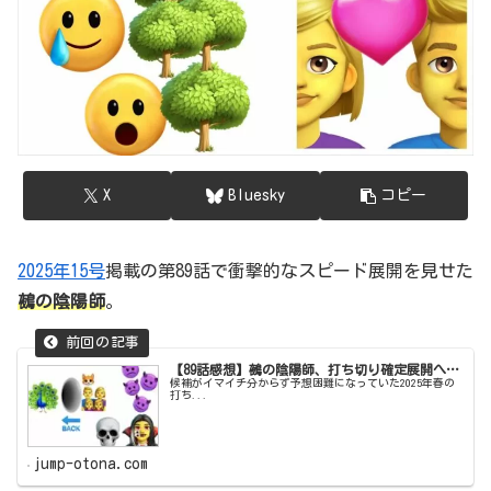
X
Bluesky
コピー
2025年15号
掲載の第89話で衝撃的なスピード展開を見せた
鵺の陰陽師
。
【89話感想】鵺の陰陽師、打ち切り確定展開へ…
候補がイマイチ分からず予想困難になっていた2025年春の
打ち...
jump-otona.com