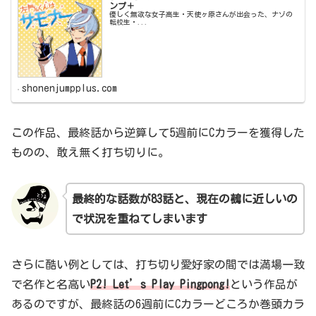
ンプ＋
優しく無欲な女子高生・天使ヶ原さんが出会った、ナゾの
転校生・...
shonenjumpplus.com
この作品、最終話から逆算して5週前にCカラーを獲得した
ものの、敢え無く打ち切りに。
最終的な話数が83話と、現在の鵺に近しいの
で状況を重ねてしまいます
さらに酷い例としては、打ち切り愛好家の間では満場一致
で名作と名高い
P2! Let’s Play Pingpong!
という作品が
あるのですが、最終話の6週前にCカラーどころか巻頭カラ