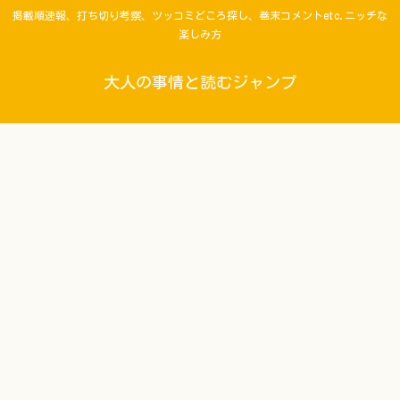
掲載順速報、打ち切り考察、ツッコミどころ探し、巻末コメントetc.ニッチな
楽しみ方
大人の事情と読むジャンプ