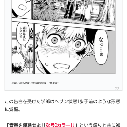
出典：川江康太『鵺の陰陽師
』
（集英社）
この告白を受けた学郎はヘブン状態1歩手前のような形態
に覚醒。
「青春を爆進せよ!!
次号Cカラー!!
」
という煽りと共に90