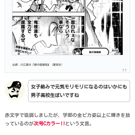
出典：川江康太『鵺の陰陽師
』
（集英社）
女子絡みで
元気モリモリ
になるのはいかにも
男子高校生ぽいですね
赤文字で協調しましたが、学郎の金ピカ姿以上に輝きを放
っているのが
次号Cカラー!!
という文言。