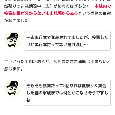
然残りの連載期間中に集計が終わるはずもなく、
本誌内で
投票結果が分からないまま誌面から去る
という異例の事態
が起きました。
一応単行本で発表されてましたが、投票した
けど単行本持ってない層
は
涙目…
こういった事例があると、鵺もまだまだ油断は出来ないと
感じます。
そもそも展開だって5話あれば夏祭り
＆
集合
した鏖の撃破までは何とかこなせそうですし
ね