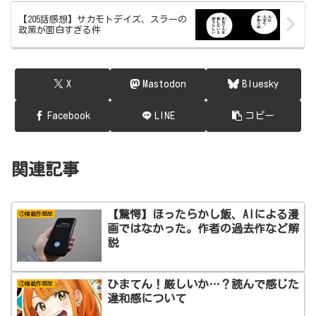
【205話感想】サカモトデイズ、スラーの
政策が面白すぎる件
X
Mastodon
Bluesky
Facebook
LINE
コピー
関連記事
【驚愕】ほったらかし飯、AIによる漫
①掲載作感想
画ではなかった。作者の過去作など解
説
ひまてん！厳しいか…？読んで感じた
①掲載作感想
違和感について