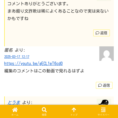
コメントありがとうございます。
まあ煽り文詐欺は稀によくあることなので実は来ない
かもですね
返信
匿名
より:
2025-03-17 12:17
https://youtu.be/gECL1eT6cd0
編集のコメントはこの動画で見れるはずよ
返信
とうま
より:
2025-03-17 12:19
ホーム
検索
トップ
サイドバー
ありがとうございます🙇これか！