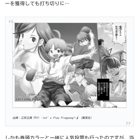
ーを獲得しても打ち切りに…
出典：江尻立真『P2! -let’s Play Pingpong!-
』
（集英社）
しかも巻頭カラーと一緒に人気投票も行ったのですが、当