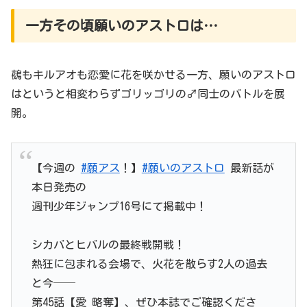
一方その頃願いのアストロは…
鵺もキルアオも恋愛に花を咲かせる一方、願いのアストロ
はというと相変わらずゴリッゴリの♂同士のバトルを展
開。
【今週の
#願アス
！】
#願いのアストロ
最新話が
本日発売の
週刊少年ジャンプ16号にて掲載中！
シカバとヒバルの最終戦開戦！
熱狂に包まれる会場で、火花を散らす2人の過去
と今──
第45話【愛 略奪】、ぜひ本誌でご確認くださ