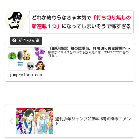
どれか終わらなきゃ本気で
「打ち切り無しの
新連載１つ」
になってしまいそうで怖すぎる
【89話感想】鵺の陰陽師、打ち切り確定展開へ…
候補がイマイチ分からず予想困難になっていた2025年春の
打ち...
jump-otona.com
週刊少年ジャンプ2025年16号の巻末コメン
ト