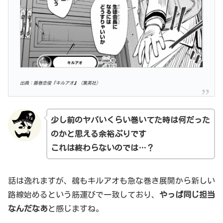
出典：藤巻忠俊『キルアオ
』
（集英社）
少し前のヤバいくらい巻いてた時は何だった
のかと思える余裕ぷりです
これは
終わらないのでは…？
話は逸れますが、鵺もキルアオも急な巻き展開から新しい
路線始めるという筋運びで一致しており、
やっぱ同じ担当
なんだなあ
と感じますね。