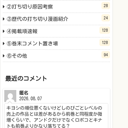
28
②打ち切り原因考察
24
③歴代の打ち切り漫画紹介
128
④掲載順速報
128
⑤巻末コメント置き場
94
⑥その他
最近のコメント
匿名
2026.08.07
キヨシの順位悪くないけどしのびごとレベルの
売上の作品とは差があるから前巻と同程度か微
増くらいで、アンドクだけでなくロボコとキナ
トも前巻よりかなり落ちてる？