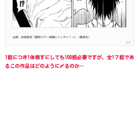
出典：加地君也『闇神コウ〜暗闇にドッキリ！〜』（集英社）
1話につき1体倒すにしても100話必要ですが、全1７話であ
るこの作品はどのように〆るのか…