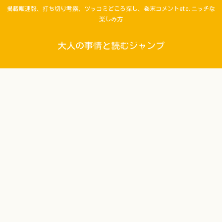
掲載順速報、打ち切り考察、ツッコミどころ探し、巻末コメントetc.ニッチな
楽しみ方
大人の事情と読むジャンプ