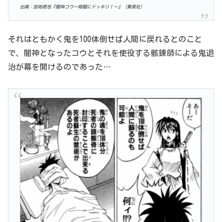
出典：加地君也『闇神コウ〜暗闇にドッキリ！〜』（集英社）
それはともかく鬼を100体倒せば人間に戻れるとのこと
で、闇神となったコウとそれを使役する骸錬師による鬼退
治が幕を開けるのであった…