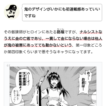
鬼のデザインがいかにも初連載感あっていい
ですね
ろいん
その骸錬師がヒロインにあたる
路蔭
ですが、
ナルシストな
うえに
金の亡者であり、一貫して金にならない場合は他人
が鬼の被害にあってても動かないという
、第一印象どころ
か第四印象くらいまで悪そうなキャラになってます。