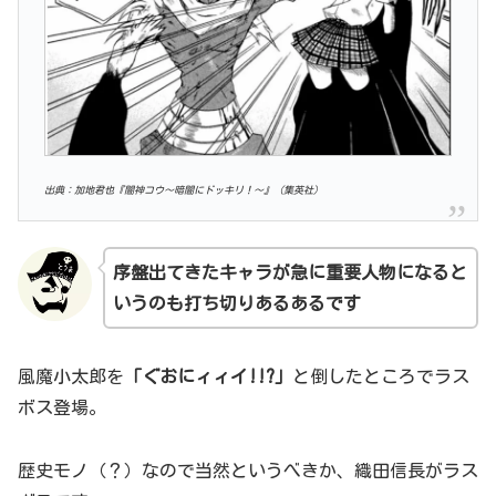
出典：加地君也『闇神コウ〜暗闇にドッキリ！〜』（集英社）
序盤出てきたキャラが急に重要人物になると
いうのも打ち切りあるあるです
風魔小太郎を
「ぐおにィィイ!!?」
と倒したところでラス
ボス登場。
歴史モノ（？）なので当然というべきか、織田信長がラス