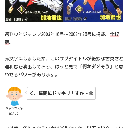
週刊少年ジャンプ2003年18号～2003年35号に掲載。
全17
話
。
赤文字にしましたが、このサブタイトルが絶妙な古臭さと
違和感を演出しており、ぱっと見で
「何かダメそう」
と思
わせるパワーがあります。
く、暗闇にドッキリ！すか…
😅
ジャンプ大好
きジョン