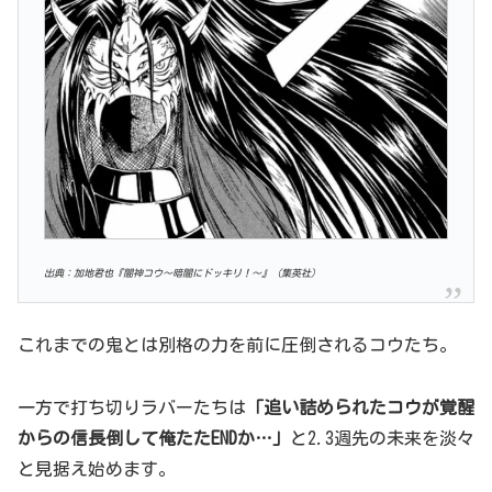
出典：加地君也『闇神コウ〜暗闇にドッキリ！〜』（集英社）
これまでの鬼とは別格の力を前に圧倒されるコウたち。
一方で打ち切りラバーたちは
「追い詰められたコウが覚醒
からの信長倒して俺たたENDか
…」
と2.3週先の未来を淡々
と見据え始めます。