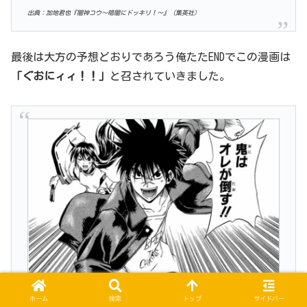
出典：加地君也『闇神コウ〜暗闇にドッキリ！〜』（集英社）
最後は大方の予想どおりであろう俺たたENDでこの漫画は
「ぐおにィィ！！」
と召されていきました。
ホーム
検索
トップ
サイドバー