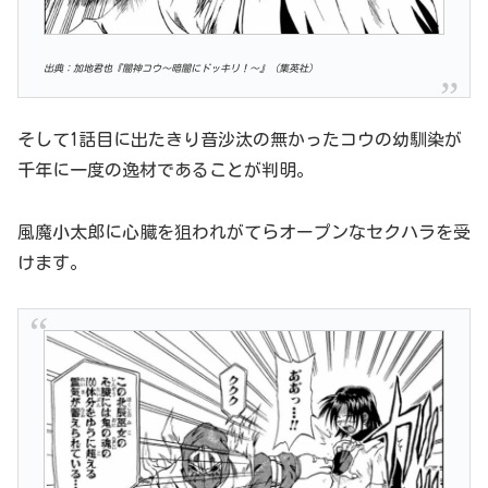
出典：加地君也『闇神コウ〜暗闇にドッキリ！〜』（集英社）
そして1話目に出たきり音沙汰の無かったコウの幼馴染が
千年に一度の逸材であることが判明。
風魔小太郎に心臓を狙われがてらオープンなセクハラを受
けます。