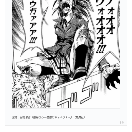
出典：加地君也『闇神コウ〜暗闇にドッキリ！〜』（集英社）