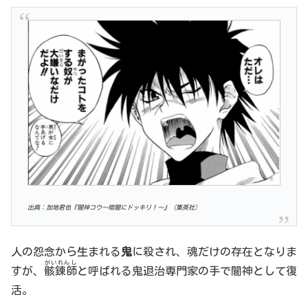
出典：加地君也『闇神コウ〜暗闇にドッキリ！〜』（集英社）
人の怨念から生まれる
鬼
に殺され、魂だけの存在となりま
がいれんし
すが、
骸錬師
と呼ばれる鬼退治専門家の手で闇神として復
活。