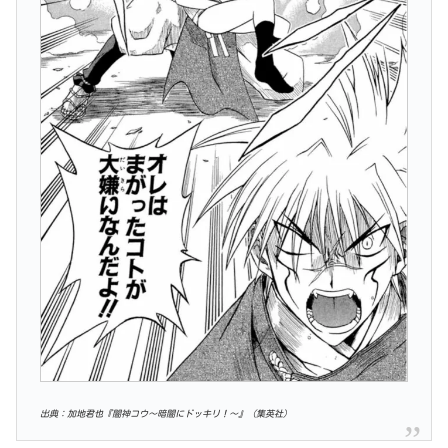
出典：加地君也『闇神コウ〜暗闇にドッキリ！〜』（集英社）