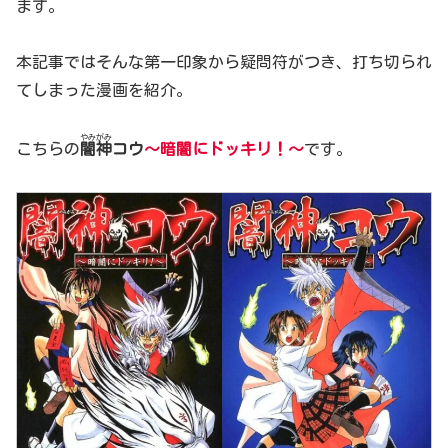
ます。
本記事ではそんな第一印象から疑問符がつき、打ち切られ
てしまった漫画を紹介。
やみがみ
こちらの
闇神
コウ
〜暗闇にドッキリ！
～
です。