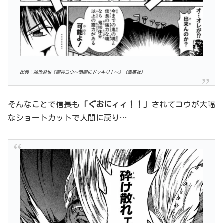
出典：加地君也『闇神コウ〜暗闇にドッキリ！〜』（集英社）
そんなことで信長も
「ぐおにィィ！！」
されてコウが大幅
なショートカットで人間に戻り…