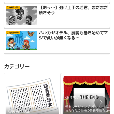
【あっ…】逃げ上手の若君、まだまだ
①掲載作感想
続きそう
ハルカゼオテル、展開も巻き始めてマ
①掲載作感想
ジで救いが無くなる…
カテゴリー
②打ち切り原因考察
週刊少年ジャンプで打ち切りにな
った作品の物語の最後を飾るコマ
①掲載作感想