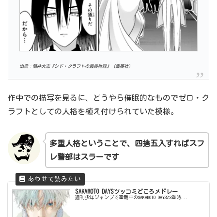
出典：筒井大志『シド・クラフトの最終推理』（集英社）
作中での描写を見るに、どうやら催眠的なものでゼロ・ク
ラフトとしての人格を植え付けられていた模様。
多重人格ということで、四捨五入すれば
スフ
レ警部
は
スラーです
SAKAMOTO DAYSツッコミどころメドレー
週刊少年ジャンプで連載中のSAKAMOTO DAYS23巻時...