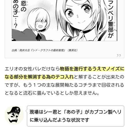
出典：筒井大志『シド・クラフトの最終推理』（集英社）
エリオの女性バレだけなら
物語を進行するうえでノイズに
なる部分を解消する為のテコ入れ
と解することが出来たの
ですが、もう１つの主な展開軸たるコチラまで回収される
となると流石に畳んでいるとしか思えません。
現場は
シー君と「あの子」がカプコン製ヘリ
に乗り込んだような状況です