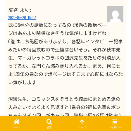
匿名
より:
2025-05-26 15:57
既に8巻分の話数になってるので6巻の微増ペー
ジはあんまり関係なさそうな気がしますけどね
6巻はこち亀回がありますし、各話にインタビュー記事
みたいの毎回挟むので辻褄は合いそう。それか秋本先
生、マーガレットコラボの凹沢先生あたりの対談が入
ってるか、左門くん読みきり入れるか。まあ、何にせ
よ1周年の巻なので増ページはそこまで心配にはならな
い気がします
沼駿先生、コミックスをそうとう綺麗にまとめる派の
人みたいでよくよく見返すと1巻分の9話に先輩＆ポン
ちゃんメイン回、新キャラ回、勢揃い回の3話は確実に
入れるようにローテしてるのでこの調子だと次の次の7
ホーム
検索
トップ
サイドバー