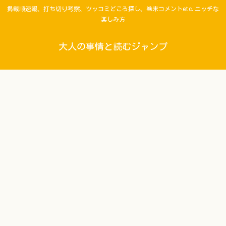
掲載順速報、打ち切り考察、ツッコミどころ探し、巻末コメントetc.ニッチな
楽しみ方
大人の事情と読むジャンプ