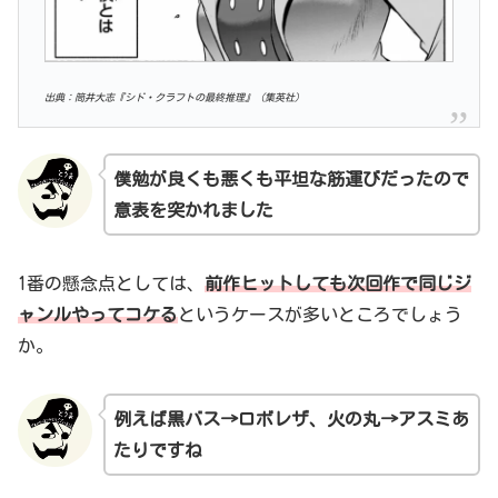
出典：筒井大志『シド・クラフトの最終推理』（集英社）
僕勉が良くも悪くも平坦
な
筋運び
だったので
意表を突かれました
1番の懸念点としては、
前作ヒットしても次回作で同じジ
ャンルやってコケる
というケースが多いところでしょう
か。
例えば黒バス→ロボレザ、火の丸→アスミあ
たりですね