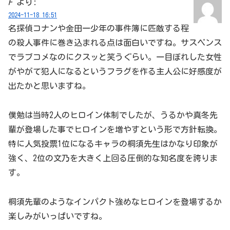
F
より:
2024-11-18 16:51
名探偵コナンや金田一少年の事件簿に匹敵する程
の殺人事件に巻き込まれる点は面白いですね。サスペンス
でラブコメなのにクスッと笑うぐらい。一目ぼれした女性
がやがて犯人になるというフラグを作る主人公に好感度が
出たかと思いますね。
僕勉は当時2人のヒロイン体制でしたが、うるかや真冬先
輩が登場した事でヒロインを増やすという形で方針転換。
特に人気投票1位になるキャラの桐須先生はかなり印象が
強く、2位の文乃を大きく上回る圧倒的な知名度を誇りま
す。
桐須先輩のようなインパクト強めなヒロインを登場するか
楽しみがいっぱいですね。