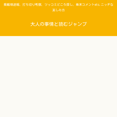
掲載順速報、打ち切り考察、ツッコミどころ探し、巻末コメントetc.ニッチな
楽しみ方
大人の事情と読むジャンプ