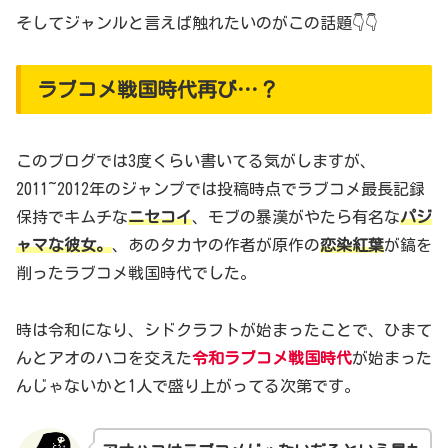
そしてジャンルと言えば触れたいのがこの話題👇👇
ラブコメ戦国時代再び…？
このブログでは3度くらい書いてる気がしますが、
2011~2012年のジャンプでは投稿時点でラブコメ最長記録
保持でキムチな
ニセコイ
、モブの暴漢がやたら有名な
パジ
ャマな彼女。
、あのタカヤの作者が原作の
恋染紅葉
が鎬を
削ったラブコメ戦国時代でした。
時は令和になり、シドクラフトが始まったことで、ひまて
んとアオのハコを交えた
令和ラブコメ戦国時代
が始まった
んじゃないかと1人で盛り上がってる次第です。