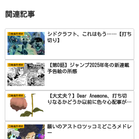
関連記事
シドクラフト、これはもう……【打ち
①掲載作感想
切り】
【第0話】ジャンプ2025年冬の新連載
①掲載作感想
予告絵の所感
【大丈夫？】Dear Anemone、打ち切
①掲載作感想
りなるかどうか以前に色々心配事が…
願いのアストロツッコミどころメドレ
①掲載作感想
ー