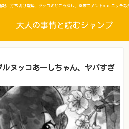
速報、打ち切り考察、ツッコミどころ探し、巻末コメントetc.ニッチな
大人の事情と読むジャンプ
ブルヌッコあーしちゃん、ヤバすぎ