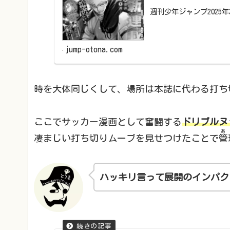
週刊少年ジャンプ2025
jump-otona.com
時を大体同じくして、場所は本誌に代わる打ち
ここでサッカー漫画として奮闘する
ドリブルヌ
あ
凄まじい打ち切りムーブを見せつけたことで
管
ハッキリ言って展開のインパク