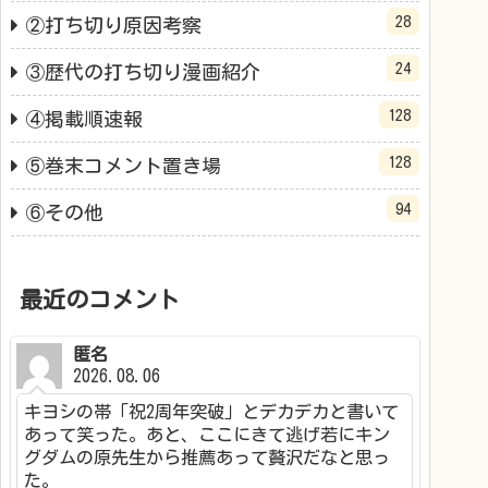
28
②打ち切り原因考察
24
③歴代の打ち切り漫画紹介
128
④掲載順速報
128
⑤巻末コメント置き場
94
⑥その他
最近のコメント
匿名
2026.08.06
キヨシの帯「祝2周年突破」とデカデカと書いて
あって笑った。あと、ここにきて逃げ若にキン
グダムの原先生から推薦あって贅沢だなと思っ
た。