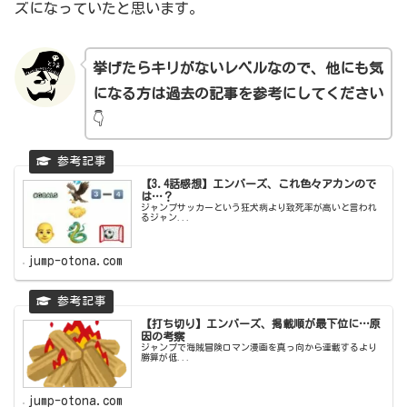
ズになっていたと思います。
挙げたらキリがないレベルなので
、
他にも気
になる方は過去の記事を参考にしてください
👇
【3.4話感想】エンバーズ、これ色々アカンので
は…？
ジャンプサッカーという狂犬病より致死率が高いと言われ
るジャン...
jump-otona.com
【打ち切り】エンバーズ、掲載順が最下位に…原
因の考察
ジャンプで海賊冒険ロマン漫画を真っ向から連載するより
勝算が低...
jump-otona.com