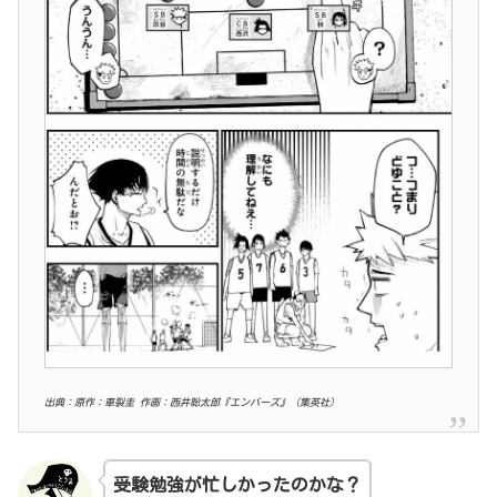
出典：原作：車裂圭 作画：西井聡太郎『エンバーズ』（集英社）
受験勉強が忙しかったのかな？