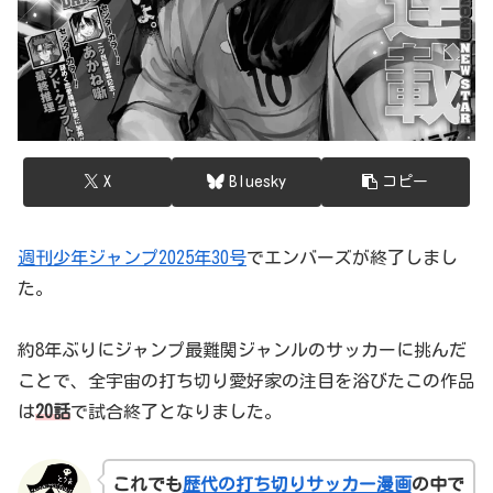
X
Bluesky
コピー
週刊少年ジャンプ2025年30号
でエンバーズが終了しまし
た。
約8年ぶりにジャンプ最難関ジャンルのサッカーに挑んだ
ことで、全宇宙の打ち切り愛好家の注目を浴びたこの作品
は
20話
で試合終了となりました。
これでも
歴代の打ち切りサッカー漫画
の中で