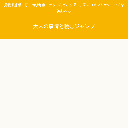
掲載順速報、打ち切り考察、ツッコミどころ探し、巻末コメントetc.ニッチな
楽しみ方
大人の事情と読むジャンプ