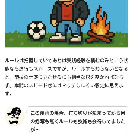
ルールは把握していてあとは実践経験を積むのみ
という状
態なら進行もスムーズですが、ルールすら知らないとなる
と、競技の土俵に立たせるにも相当な尺を割かねばなら
ず、本誌のスピード感にはマッチしにくい設定に思えま
す。
この漫画の場合、打ち切り
が
決まってから何
の描写も無くルールも技術も会得してました
が…