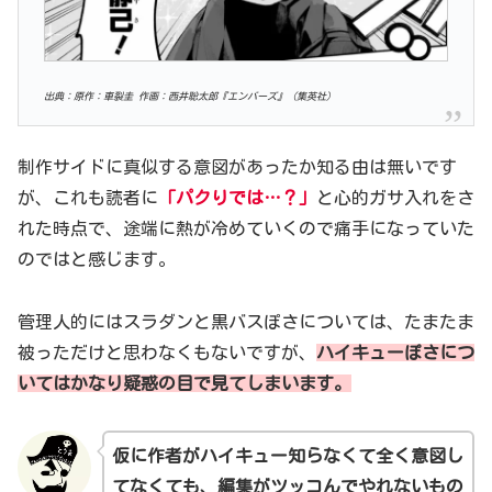
出典：原作：車裂圭 作画：西井聡太郎『エンバーズ』（集英社）
制作サイドに真似する意図があったか知る由は無いです
が、これも読者に
「パクりでは…？」
と心的ガサ入れをさ
れた時点で、途端に熱が冷めていくので痛手になっていた
のではと感じます。
管理人的にはスラダンと黒バスぽさについては、たまたま
被っただけと思わなくもないですが、
ハイキューぽさにつ
いてはかなり疑惑の目で見てしまいます。
仮に作者がハイキュー知らなくて全く意図し
てなくても、編集がツッコんでやれないもの