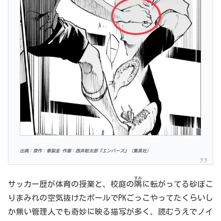
出典：原作：車裂圭 作画：西井聡太郎『エンバーズ』（集英社）
すみ
サッカー歴が体育の授業と、校庭の
隅
に転がってる砂ぼこ
りまみれの空気抜けたボールでPKごっこやってたくらいし
か無い管理人でも奇妙に映る描写が多く、読むうえでノイ