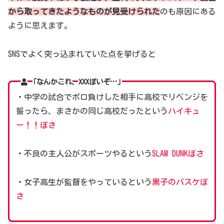
から取ってきたようなものが見受けられた
のも原因にある
ように思えます。
SNSでよく突っ込まれていた点を挙げると
「なんかこれ、XXXぽいぞ…」
・中学の試合でボロ負けした相手に高校でリベンジを
誓ったら、まさかの同じ高校だったという
ハイキュ
ー！！ぽさ
・不良の主人公がスポーツやるという
SLAM DUNKぽさ
・女子高生が監督をやっているという
黒子のバスケぽ
さ