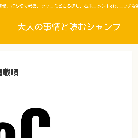
速報、打ち切り考察、ツッコミどころ探し、巻末コメントetc.ニッチな
大人の事情と読むジャンプ
掲載順