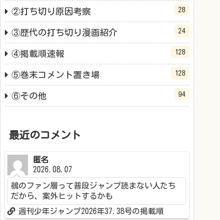
28
②打ち切り原因考察
24
③歴代の打ち切り漫画紹介
128
④掲載順速報
128
⑤巻末コメント置き場
94
⑥その他
最近のコメント
匿名
2026.08.07
鵺のファン層って普段ジャンプ読まない人たち
だから、案外ヒットするかも
週刊少年ジャンプ2026年37.38号の掲載順