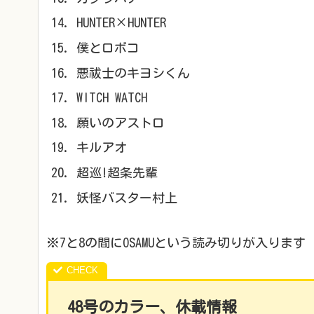
HUNTER×HUNTER
僕とロボコ
悪祓士のキヨシくん
WITCH WATCH
願いのアストロ
キルアオ
超巡!超条先輩
妖怪バスター村上
※7と8の間にOSAMUという読み切りが入りま
48
号のカラー、休載情報