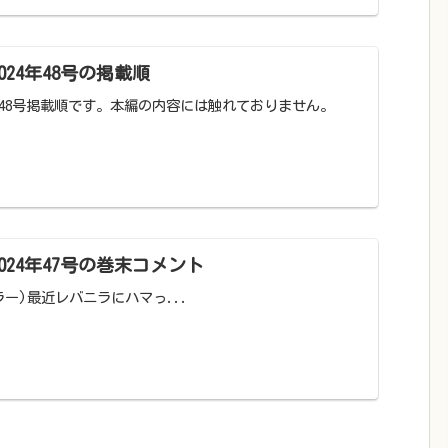
24年48号の掲載順
年48号掲載順です。本編の内容には触れておりません。
024年47号の巻末コメント
巻頭カラー)最近レバニラにハマっ...