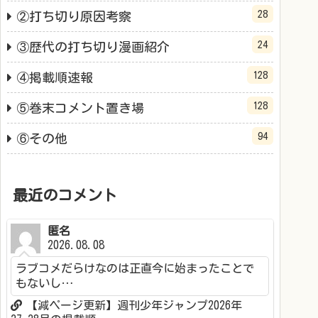
28
②打ち切り原因考察
24
③歴代の打ち切り漫画紹介
128
④掲載順速報
128
⑤巻末コメント置き場
94
⑥その他
最近のコメント
匿名
2026.08.08
ラブコメだらけなのは正直今に始まったことで
もないし…
【減ページ更新】週刊少年ジャンプ2026年