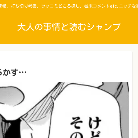
速報、打ち切り考察、ツッコミどころ探し、巻末コメントetc.ニッチな
大人の事情と読むジャンプ
らかす…