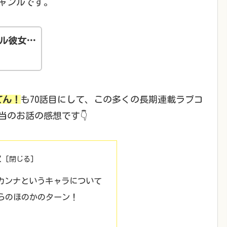
ャンルです。
ル彼女…
てん！
も70話目にして、この多くの長期連載ラブコ
のお話の感想です👇
次
＆カンナというキャラについて
らのほのかのターン！