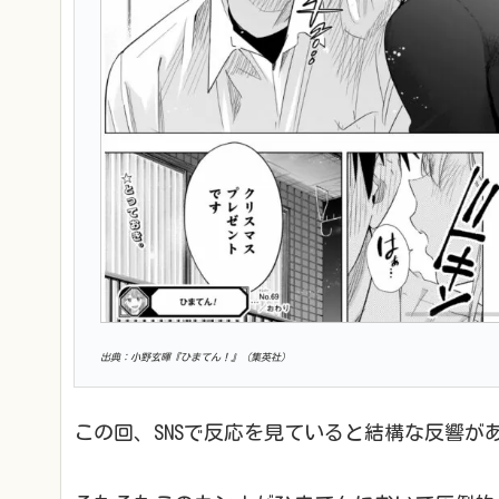
出典：小野玄暉『ひまてん！』（集英社）
この回、SNSで反応を見ていると結構な反響が