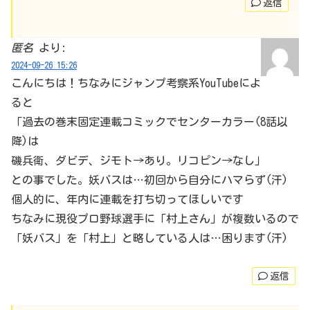
返信
匿名
より:
2024-09-26 15:26
こんにちは！ちなみにジャンプ考察系YouTubeによ
ると
「過去の巻末固定連載コミックでセンターカラー(8話以
降)は
磯兵衛、ダビデ、ジモト→あり。リコピン→なし」
との事でした。妖バスは…初回から自分にハマらず(汗)
個人的に、年内に連載を打ち切ってほしいです
ちなみに現役プロ野球選手に「村上さん」が複数いるので
「妖バス」を「村上」と略している人は…困ります(汗)
返信