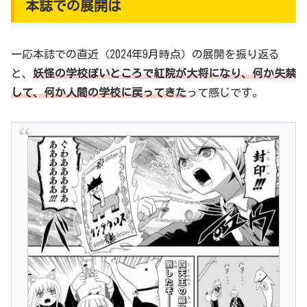
本誌での展開は
一応本誌での直近（2024年9月時点）の展開を振り返る
と、
妖怪の学校ぽいところで
紅
院
が大将になり、何か失禁
して、何か人間の学校に戻ってきた
って感じです。