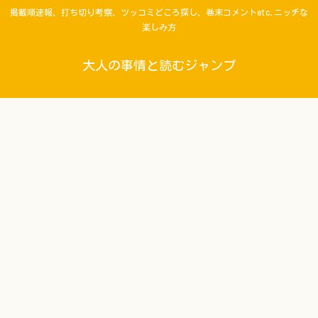
掲載順速報、打ち切り考察、ツッコミどころ探し、巻末コメントetc.ニッチな
楽しみ方
大人の事情と読むジャンプ