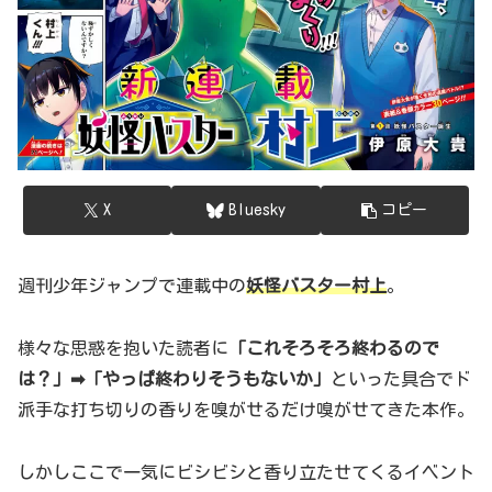
X
Bluesky
コピー
週刊少年ジャンプで連載中の
妖怪バスター村上
。
様々な思惑を抱いた読者に
「これそろそろ終わるので
は？」➡「やっぱ終わりそうもないか」
といった具合でド
派手な打ち切りの香りを嗅がせるだけ嗅がせてきた本作。
しかしここで一気にビシビシと香り立たせてくるイベント