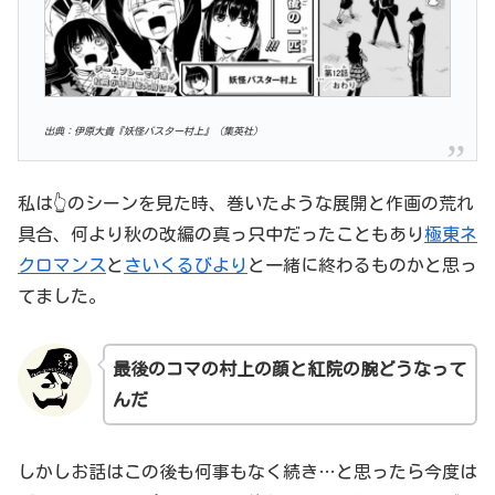
出典：伊原大貴『妖怪バスター村上』（集英社）
私は👆のシーンを見た時、巻いたような展開と作画の荒れ
具合、何より秋の改編の真っ只中だったこともあり
極東ネ
クロマンス
と
さいくるびより
と一緒に終わるものかと思っ
てました。
最後のコマの村上の顔と
紅院
の腕どうなって
んだ
しかしお話はこの後も何事もなく続き…と思ったら今度は