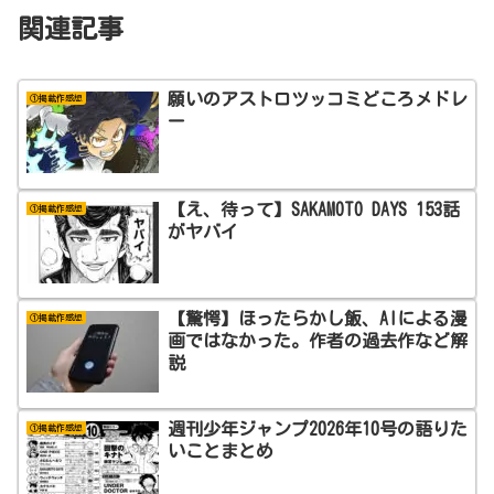
関連記事
願いのアストロツッコミどころメドレ
①掲載作感想
ー
【え、待って】SAKAMOTO DAYS 153話
①掲載作感想
がヤバイ
【驚愕】ほったらかし飯、AIによる漫
①掲載作感想
画ではなかった。作者の過去作など解
説
週刊少年ジャンプ2026年10号の語りた
①掲載作感想
いことまとめ