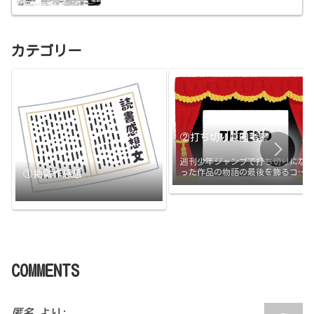
カテゴリー
②打ち切り原因考察
週刊少年ジャンプで打ち切りにな
った作品の物語の最後を飾るコマ
①掲載作感想
と打ち切りの原因のまとめです。
打ち切られたその日に更新
COMMENTS
匿名
より: