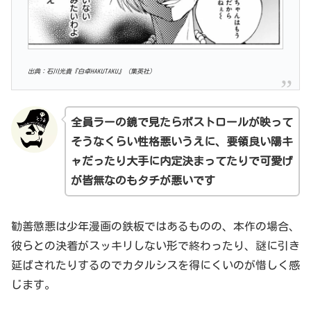
出典：石川光貴『白卓HAKUTAKU』（集英社）
全員ラーの鏡で見たらボストロールが映って
そうなくらい性格悪い
うえに、要領良い陽キ
ャだったり大手に内定決まってたりで可愛げ
が皆無なのもタチが悪いです
勧善懲悪は少年漫画の鉄板ではあるものの、本作の場合、
彼らとの決着がスッキリしない形で終わったり、謎に引き
延ばされたりするのでカタルシスを得にくいのが惜しく感
じます。