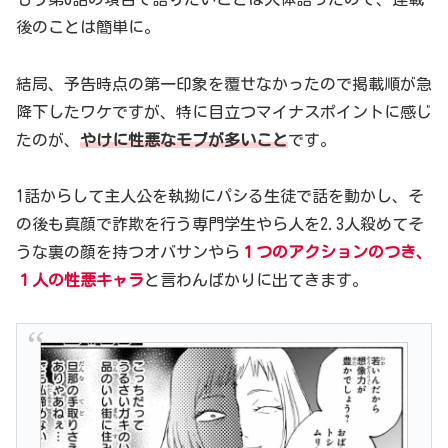
後のことは簡単に。
結局、予告時点の第一印象を覆せなかったので掲載順が急
降下したワケですが、特に目立つマイナスポイントに感じ
たのが、
やけ
に性悪なモブが多いこと
です。
1話からして主人公を執拗にパシる生徒で話を動かし、そ
の後も真顔で詐欺を行う専門学生やら人を2.3人殺めてそ
うな裏の顔を持つオバサンやら
１つのアクションのつき、
１人の性悪キャラ
と言わんばかりに出てきます。