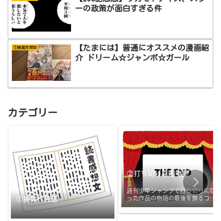
ーの政策が面白すぎる件
【たまには】普通にオススメの漫画紹
①掲載作感想
介 ドリーム☆ジャンボ☆ガール
カテゴリー
②打ち切り原因考察
週刊少年ジャンプで打ち切りにな
った作品の物語の最後を飾るコマ
①掲載作感想
と打ち切りの原因のまとめです。
打ち切られたその日に更新