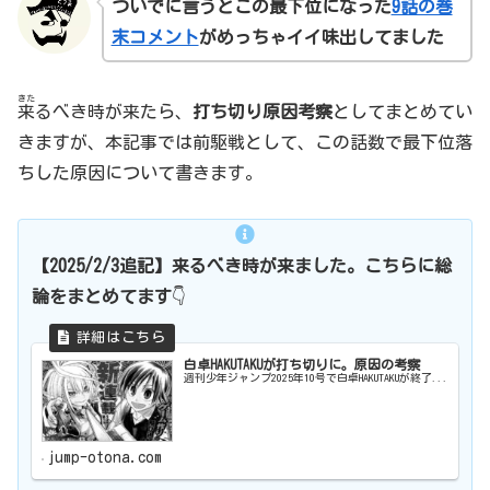
ついでに言うとこの最下位
になった
9話の巻
末コメント
がめっちゃイイ味出してました
きた
来
るべき時が来たら、
打ち切り原因考察
としてまとめてい
きますが、本記事では前駆戦として、この話数で最下位落
ちした原因について書きます。
【2025/2/3追記】来るべき時が来ました。
こちらに総
論をまとめてます
👇
白卓HAKUTAKUが打ち切りに。原因の考察
週刊少年ジャンプ2025年10号で白卓HAKUTAKUが終了...
jump-otona.com