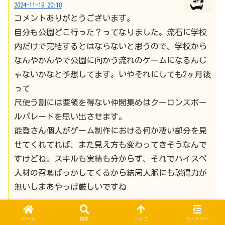
2024-11-19 20:18
コメントありがとうございます。
自分も公園どこ行った？ってなりました。流石に学校
内だけで完結するとはならないと思うので、学校から
なんやかんやで公園に向かう流れのゲームになるんじ
ゃないかなと予想してます。いやそれにしても2ヶ月後
って
尺使う割には要領を得ない仲間集めはクーロンズボー
ルパレードを思い出させます。
能登さん個人がゲーム制作における何か凄い部分を見
せてくれてれば、また見え方も変わってきそうなんで
すけどね。スキルも実績も分からず、それでハイスぺ
人材の召喚ばっかしてくるから結局人脈にも説得力が
無いしまあやっぱ厳しいですね
返信
ホーム
検索
トップ
サイドバー