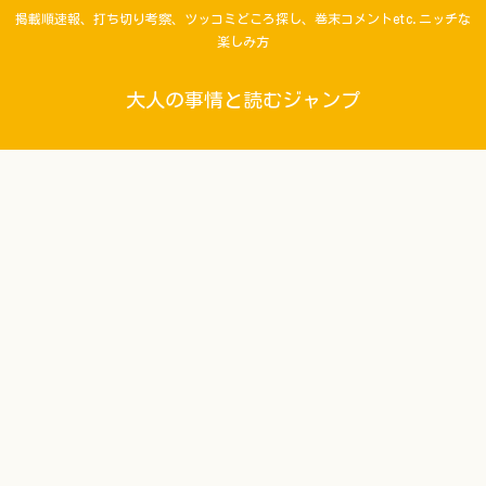
掲載順速報、打ち切り考察、ツッコミどころ探し、巻末コメントetc.ニッチな
楽しみ方
大人の事情と読むジャンプ