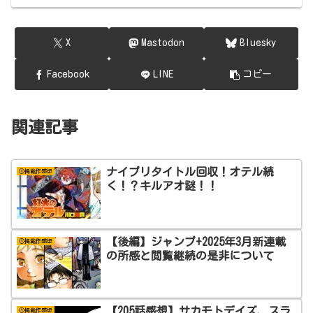
X
Mastodon
Bluesky
Facebook
LINE
コピー
関連記事
ナイプリタイトル回収！オテル続
①掲載作感想
く！？キルアオ謎！！
【後編】ジャンプ+2025年3月新連載
①掲載作感想
の所感と閲覧継続の是非について
【205話感想】サカモトデイズ、スラ
①掲載作感想