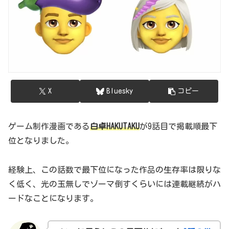
X
Bluesky
コピー
ゲーム制作漫画である
白卓HAKUTAKU
が9話目で掲載順最下
位となりました。
経験上、この話数で最下位になった作品の生存率は限りな
く低く、光の玉無しでゾーマ倒すくらいには連載継続がハ
ードなことになります。