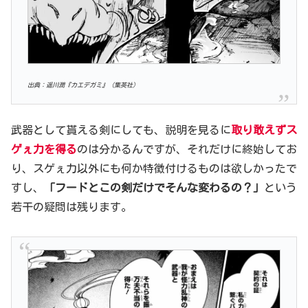
出典：遥川潤『カエデガミ』（集英社）
武器として貰える剣にしても、説明を見るに
取り敢えずス
ゲぇ力を得る
のは分かるんですが、それだけに終始してお
り、スゲぇ力以外にも何か特徴付けるものは欲しかったで
すし、
「フードとこの剣だけでそんな変わるの？」
という
若干の疑問は残ります。