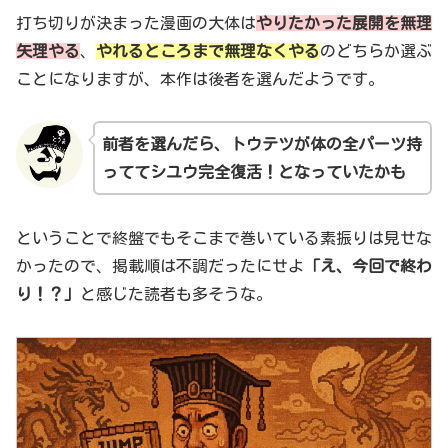
打ち切りが決まった漫画の大体は
やりたかった展開を無理
矢理やる
、
やれるところまで無理なくやる
のどちらか選ぶ
ことになりますが、本作は後者を選んだようです。
前者を選んだら、トウテツが体の全パーツ持
っててシユウ完全復活！となっていたかも
ということで終盤でもそこまで巻いている素振りは見せな
かったので、掲載順は不調だったにせよ
「え、今回で終わ
り！？」
と感じた読者も多そうな。