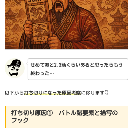
せめてあと2.3話くらいある
と
思ったらもう
終わった…
以下から
打ち切りになった原因考察
に移ります👇
打ち切り原因① バトル諸要素と描写の
フック