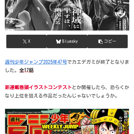
X
Bluesky
コピー
週刊少年ジャンプ2025年47号
でカエデガミが終了となりま
した。
全17話
新連載巻頭イラストコンテスト
とか開催したら、恐らくか
なり上位を狙える作品だったんじゃないでしょうか。