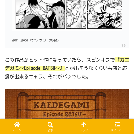
出典：遥川潤『カエデガミ』（集英社）
この作品がヒット作になっていたら、スピンオフで
『カエ
デガミ～Episode BATSU～
』
とか出そうなくらい共感と応
援が出来るキャラ、それがバツでした。
ホーム
検索
トップ
サイドバー