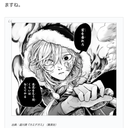
ますね。
出典：遥川潤『カエデガミ』（集英社）