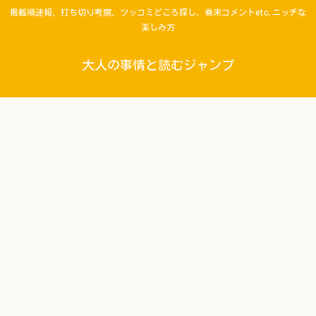
掲載順速報、打ち切り考察、ツッコミどころ探し、巻末コメントetc.ニッチな
楽しみ方
大人の事情と読むジャンプ