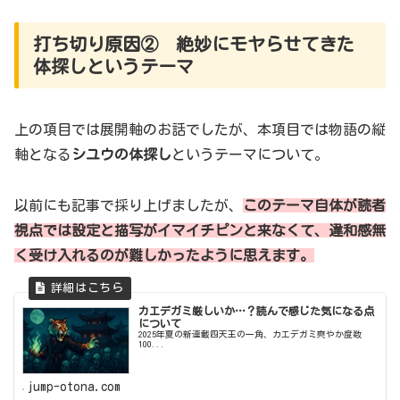
打ち切り原因② 絶妙にモヤらせてきた
体探しというテーマ
上の項目では展開軸のお話でしたが、本項目では物語の縦
軸となる
シユウの体探し
というテーマについて。
以前にも記事で採り上げましたが、
このテーマ自体が読者
視点では設定と描写が
イマイチ
ピン
と
来なくて
、違和感無
く受け入れるのが難しかったように思えます。
カエデガミ厳しいか…？読んで感じた気になる点
について
2025年夏の新連載四天王の一角、カエデガミ爽やか度数
100...
jump-otona.com