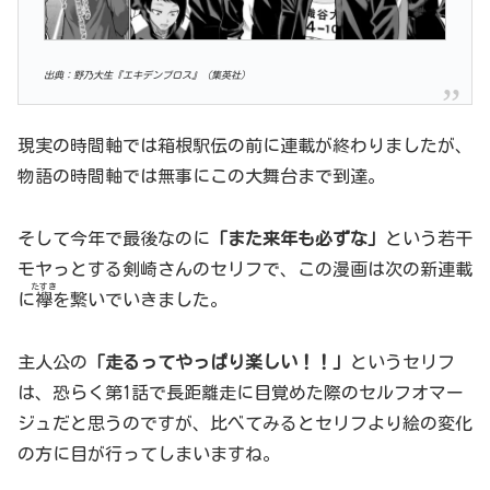
出典：野乃大生『エキデンブロス』（集英社）
現実の時間軸では箱根駅伝の前に連載が終わりましたが、
物語の時間軸では無事にこの大舞台まで到達。
そして今年で最後なのに
「また来年も必ずな」
という若干
モヤっとする剣崎さんのセリフで、この漫画は次の新連載
たすき
に
襷
を繋いでいきました。
主人公の
「走るってやっぱり楽しい！！」
というセリフ
は、恐らく第1話で長距離走に目覚めた際のセルフオマー
ジュだと思うのですが、比べてみるとセリフより絵の変化
の方に目が行ってしまいますね。