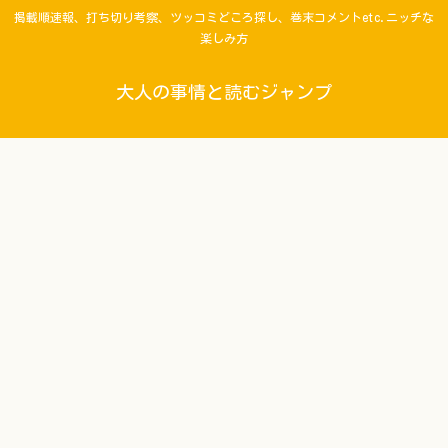
掲載順速報、打ち切り考察、ツッコミどころ探し、巻末コメントetc.ニッチな
楽しみ方
大人の事情と読むジャンプ