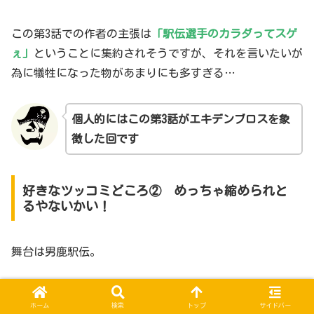
この第3話での作者の主張は
「駅伝選手のカラダってスゲ
ぇ」
ということに集約されそうですが、それを言いたいが
為に犠牲になった物があまりにも多すぎる…
個人的にはこの第3話がエキデンブロスを象
徴した回です
好きなツッコミどころ② めっちゃ縮められと
るやないかい！
舞台は男鹿駅伝。
信長の学校（織谷）の天才ランナーと、実家の学校（清
ホーム
検索
トップ
サイドバー
徳）の無邪気で野性的強さを持つランナーによる2走での