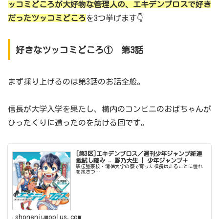
ッコミどころが大好物な管理人の、エキデンブロスで好き
だったツッコミどころ
を3つ挙げます👇
好きなツッコミどころ① 第3話
まず採り上げるのは第3話のお話全般。
信長が大学入学を果たし、構内のコンビニのおばちゃんが
ひったくりに遭ったのを助ける回です。
[第3区]エキデンブロス／週刊少年ジャンプ新連
載試し読み – 野乃大生 | 少年ジャンプ＋
駅伝強豪校・清徳大学の寮で育った信長は走ることに憧れ
を抱きつ…
shonenjumpplus.com