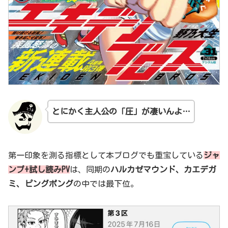
とにかく主人公の「圧」が凄いんよ…
第一印象を測る指標として本ブログでも重宝している
ジャ
ンプ+試し読みPV
は、同期の
ハルカゼマウンド、カエデガ
ミ、ピングポング
の中では最下位。