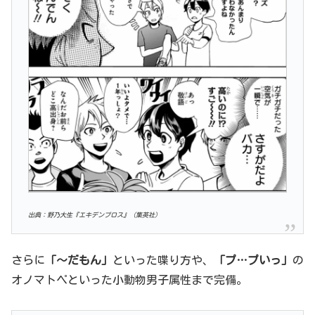
出典：野乃大生『エキデンブロス』（集英社）
さらに
「～だもん」
といった喋り方や、
「プ…プいっ」
の
オノマトペといった小動物男子属性まで完備。