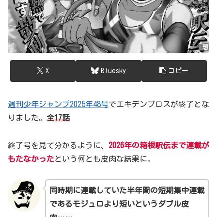
X
Bluesky
コピー
週刊少年ジャンプ2025年48号
でエキデンブロスが終了とな
りました。
全17話
終了号を見て分かるように、
2026年の箱根駅伝まで連載が
もたなかった
という何とも皮肉な結果に。
同時期に連載していた半年間の短期集中連載
であるモジュロより短いというダブル皮